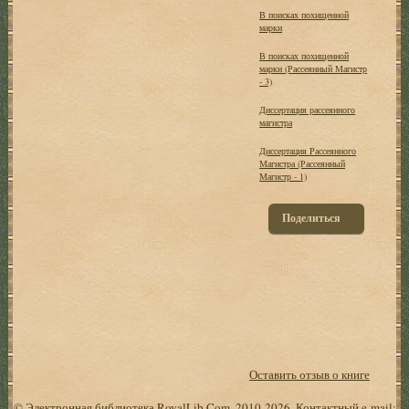
В поисках похищенной
марки
В поисках похищенной
марки (Рассеянный Магистр
- 3)
Диссертация рассеянного
магистра
Диссертация Рассеянного
Магистра (Рассеянный
Магистр - 1)
Поделиться
Оставить отзыв о книге
© Электронная библиотека RoyalLib.Com, 2010-2026. Контактный e-mail: