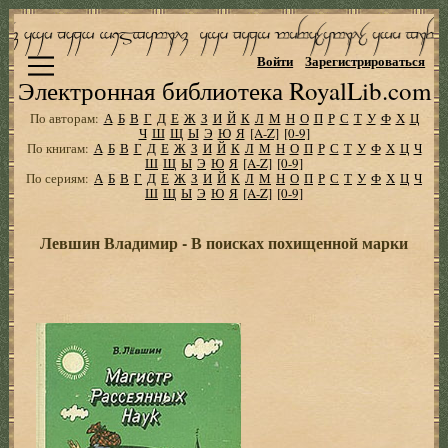
Войти
Зарегистрироваться
Электронная библиотека RoyalLib.com
По авторам:
А
Б
В
Г
Д
Е
Ж
З
И
Й
К
Л
М
Н
О
П
Р
С
Т
У
Ф
Х
Ц
Ч
Ш
Щ
Ы
Э
Ю
Я
[A-Z]
[0-9]
По книгам:
А
Б
В
Г
Д
Е
Ж
З
И
Й
К
Л
М
Н
О
П
Р
С
Т
У
Ф
Х
Ц
Ч
Ш
Щ
Ы
Э
Ю
Я
[A-Z]
[0-9]
По сериям:
А
Б
В
Г
Д
Е
Ж
З
И
Й
К
Л
М
Н
О
П
Р
С
Т
У
Ф
Х
Ц
Ч
Ш
Щ
Ы
Э
Ю
Я
[A-Z]
[0-9]
Левшин Владимир - В поисках похищенной марки