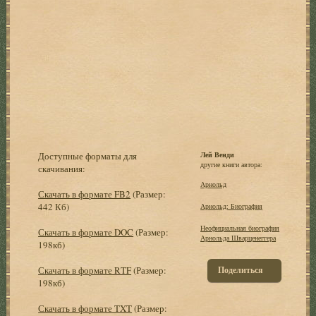
Доступные форматы для
Лей Венди
другие книги автора:
скачивания:
Арнольд
Скачать в формате FB2
(Размер:
442 Кб)
Арнольд: Биография
Неофициальная биография
Скачать в формате DOC
(Размер:
Арнольда Шварценеггера
198кб)
Скачать в формате RTF
(Размер:
Поделиться
198кб)
Скачать в формате TXT
(Размер: