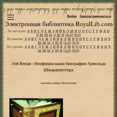
Войти
Зарегистрироваться
Электронная библиотека RoyalLib.com
По авторам:
А
Б
В
Г
Д
Е
Ж
З
И
Й
К
Л
М
Н
О
П
Р
С
Т
У
Ф
Х
Ц
Ч
Ш
Щ
Ы
Э
Ю
Я
[A-Z]
[0-9]
По книгам:
А
Б
В
Г
Д
Е
Ж
З
И
Й
К
Л
М
Н
О
П
Р
С
Т
У
Ф
Х
Ц
Ч
Ш
Щ
Ы
Э
Ю
Я
[A-Z]
[0-9]
По сериям:
А
Б
В
Г
Д
Е
Ж
З
И
Й
К
Л
М
Н
О
П
Р
С
Т
У
Ф
Х
Ц
Ч
Ш
Щ
Ы
Э
Ю
Я
[A-Z]
[0-9]
Лей Венди - Неофициальная биография Арнольда
Шварценеггера
скачать книгу бесплатно