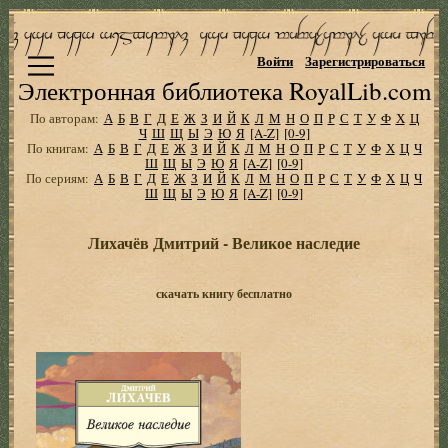
Войти
Зарегистрироваться
Электронная библиотека RoyalLib.com
По авторам:
А
Б
В
Г
Д
Е
Ж
З
И
Й
К
Л
М
Н
О
П
Р
С
Т
У
Ф
Х
Ц
Ч
Ш
Щ
Ы
Э
Ю
Я
[A-Z]
[0-9]
По книгам:
А
Б
В
Г
Д
Е
Ж
З
И
Й
К
Л
М
Н
О
П
Р
С
Т
У
Ф
Х
Ц
Ч
Ш
Щ
Ы
Э
Ю
Я
[A-Z]
[0-9]
По сериям:
А
Б
В
Г
Д
Е
Ж
З
И
Й
К
Л
М
Н
О
П
Р
С
Т
У
Ф
Х
Ц
Ч
Ш
Щ
Ы
Э
Ю
Я
[A-Z]
[0-9]
Лихачёв Дмитрий - Великое наследие
скачать книгу бесплатно