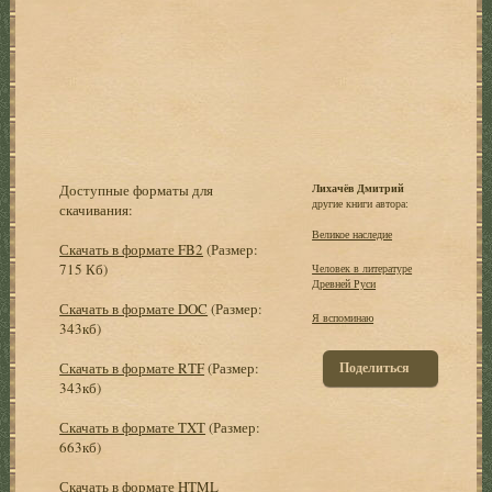
Доступные форматы для
Лихачёв Дмитрий
другие книги автора:
скачивания:
Великое наследие
Скачать в формате FB2
(Размер:
715 Кб)
Человек в литературе
Древней Руси
Скачать в формате DOC
(Размер:
Я вспоминаю
343кб)
Скачать в формате RTF
(Размер:
Поделиться
343кб)
Скачать в формате TXT
(Размер:
663кб)
Скачать в формате HTML