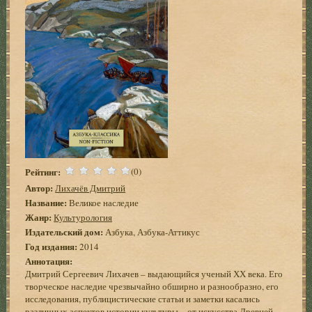
Рейтинг:
(0)
Автор:
Лихачёв Дмитрий
Название:
Великое наследие
Жанр:
Культурология
Издательский дом:
Азбука, Азбука-Аттикус
Год издания:
2014
Аннотация:
Дмитрий Сергеевич Лихачев – выдающийся ученый ХХ века. Его
творческое наследие чрезвычайно обширно и разнообразно, его
исследования, публицистические статьи и заметки касались
различных аспектов истории культуры – от искусства Древней