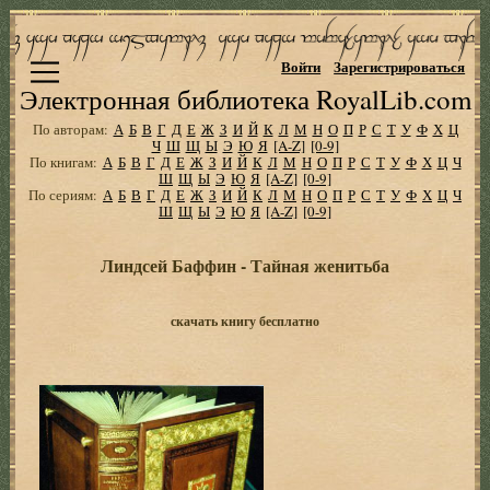
Войти
Зарегистрироваться
Электронная библиотека RoyalLib.com
По авторам:
А
Б
В
Г
Д
Е
Ж
З
И
Й
К
Л
М
Н
О
П
Р
С
Т
У
Ф
Х
Ц
Ч
Ш
Щ
Ы
Э
Ю
Я
[A-Z]
[0-9]
По книгам:
А
Б
В
Г
Д
Е
Ж
З
И
Й
К
Л
М
Н
О
П
Р
С
Т
У
Ф
Х
Ц
Ч
Ш
Щ
Ы
Э
Ю
Я
[A-Z]
[0-9]
По сериям:
А
Б
В
Г
Д
Е
Ж
З
И
Й
К
Л
М
Н
О
П
Р
С
Т
У
Ф
Х
Ц
Ч
Ш
Щ
Ы
Э
Ю
Я
[A-Z]
[0-9]
Линдсей Баффин - Тайная женитьба
скачать книгу бесплатно