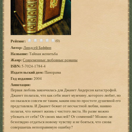
Рейтинг:
(0)
Автор:
Линдсей Баффин
Название:
Тайная женитьба
Жанр:
Современные любовные романы
ISBN:
5-7024-1784-4
Издательский дом:
Панорама
Год издания:
2004
Аннотация:
Первая любовь закончилась для Джанет Андерсон катастрофой.
Джанет полагала, что как себя знает мужчину, которого любит, но
он оказался совсем не таким, каким она по простоте душевной его
представляла. И Джанет бежит от несчастной любви, наивно
полагая, что начнет жизнь с чистого листа. Но разве можно
убежать от себя? От своих мыслей? От сомнений? Можно ли
безоглядно отдаться новому чувству и не бояться, что снова
совершаешь непоправимую ошибку?