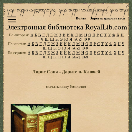
Войти
Зарегистрироваться
Электронная библиотека RoyalLib.com
По авторам:
А
Б
В
Г
Д
Е
Ж
З
И
Й
К
Л
М
Н
О
П
Р
С
Т
У
Ф
Х
Ц
Ч
Ш
Щ
Ы
Э
Ю
Я
[A-Z]
[0-9]
По книгам:
А
Б
В
Г
Д
Е
Ж
З
И
Й
К
Л
М
Н
О
П
Р
С
Т
У
Ф
Х
Ц
Ч
Ш
Щ
Ы
Э
Ю
Я
[A-Z]
[0-9]
По сериям:
А
Б
В
Г
Д
Е
Ж
З
И
Й
К
Л
М
Н
О
П
Р
С
Т
У
Ф
Х
Ц
Ч
Ш
Щ
Ы
Э
Ю
Я
[A-Z]
[0-9]
Лирис Соня - Даритель Ключей
скачать книгу бесплатно