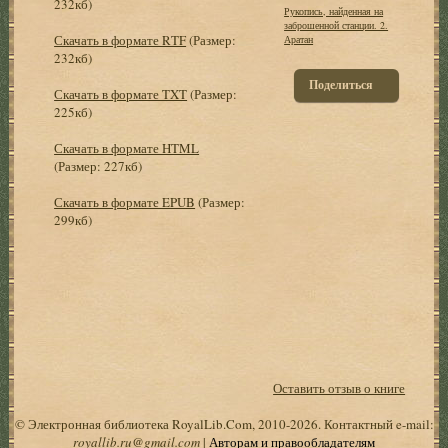
232кб)
Рукопись, найденная на
заброшенной станции. 2.
Скачать в формате RTF
(Размер:
Аратан
232кб)
Поделиться
Скачать в формате TXT
(Размер:
225кб)
Скачать в формате HTML
(Размер: 227кб)
Скачать в формате EPUB
(Размер:
299кб)
Оставить отзыв о книге
© Электронная библиотека RoyalLib.Com, 2010-2026. Контактный e-mail:
royallib.ru@gmail.com
|
Авторам и правообладателям