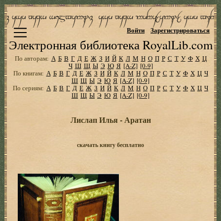
Войти
Зарегистрироваться
Электронная библиотека RoyalLib.com
По авторам:
А
Б
В
Г
Д
Е
Ж
З
И
Й
К
Л
М
Н
О
П
Р
С
Т
У
Ф
Х
Ц
Ч
Ш
Щ
Ы
Э
Ю
Я
[A-Z]
[0-9]
По книгам:
А
Б
В
Г
Д
Е
Ж
З
И
Й
К
Л
М
Н
О
П
Р
С
Т
У
Ф
Х
Ц
Ч
Ш
Щ
Ы
Э
Ю
Я
[A-Z]
[0-9]
По сериям:
А
Б
В
Г
Д
Е
Ж
З
И
Й
К
Л
М
Н
О
П
Р
С
Т
У
Ф
Х
Ц
Ч
Ш
Щ
Ы
Э
Ю
Я
[A-Z]
[0-9]
Лислап Илья - Аратан
скачать книгу бесплатно