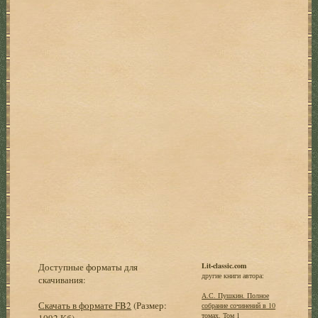
Доступные форматы для
Lit-classic.com
другие книги автора:
скачивания:
А.С. Пушкин. Полное
Скачать в формате FB2
(Размер:
собрание сочинений в 10
томах. Том 1
1092 Кб)