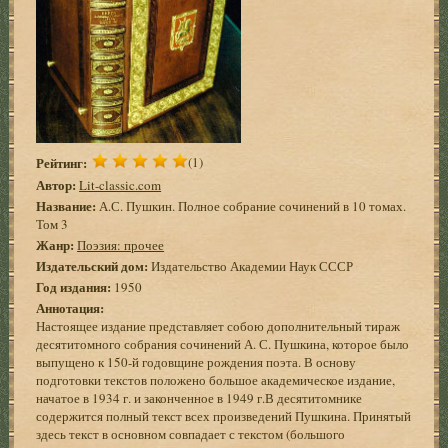
Рейтинг:
(1)
Автор:
Lit-classic.com
Название:
А.С. Пушкин. Полное собрание сочинений в 10 томах.
Том 3
Жанр:
Поэзия: прочее
Издательский дом:
Издательство Академии Наук СССР
Год издания:
1950
Аннотация:
Настоящее издание представляет собою дополнительный тираж
десятитомного собрания сочинений А. С. Пушкина, которое было
выпущено к 150-й годовщине рождения поэта. В основу
подготовки текстов положено большое академическое издание,
начатое в 1934 г. и законченное в 1949 г.В десятитомнике
содержится полный текст всех произведений Пушкина. Принятый
здесь текст в основном совпадает с текстом (большого