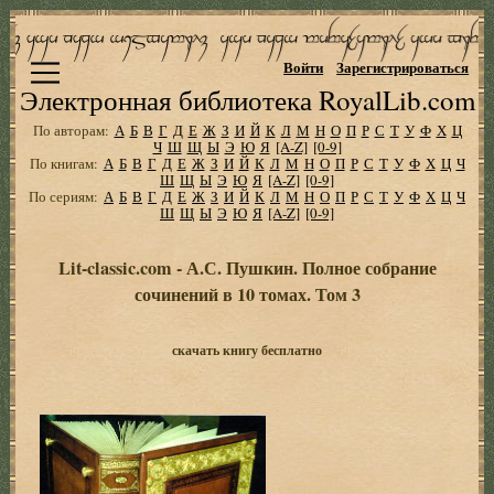
Войти
Зарегистрироваться
Электронная библиотека RoyalLib.com
По авторам:
А
Б
В
Г
Д
Е
Ж
З
И
Й
К
Л
М
Н
О
П
Р
С
Т
У
Ф
Х
Ц
Ч
Ш
Щ
Ы
Э
Ю
Я
[A-Z]
[0-9]
По книгам:
А
Б
В
Г
Д
Е
Ж
З
И
Й
К
Л
М
Н
О
П
Р
С
Т
У
Ф
Х
Ц
Ч
Ш
Щ
Ы
Э
Ю
Я
[A-Z]
[0-9]
По сериям:
А
Б
В
Г
Д
Е
Ж
З
И
Й
К
Л
М
Н
О
П
Р
С
Т
У
Ф
Х
Ц
Ч
Ш
Щ
Ы
Э
Ю
Я
[A-Z]
[0-9]
Lit-classic.com - А.С. Пушкин. Полное собрание
сочинений в 10 томах. Том 3
скачать книгу бесплатно