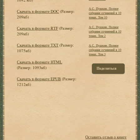
А.С. Пушкин. Полное
Скачать в формате DOC
(Размер:
собрание сочинений в 10
209кб)
томах. Том 10
А.С. Пушкин. Полное
Скачать в формате RTF
(Размер:
собрание сочинений в 10
209кб)
томах. Том 2
Скачать в формате TXT
(Размер:
А.С. Пушкин. Полное
собрание сочинений в 10
1075кб)
томах. Том 3
Скачать в формате HTML
(Размер: 1093кб)
Поделиться
Скачать в формате EPUB
(Размер:
1212кб)
Оставить отзыв о книге