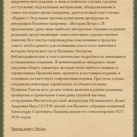
академического издания, и лишь в немногих случаях сделаны
отступления, подсказанные материалами, обнаруженными в
самое последнее время (например, дается полный текст поэмы
«Вадим»). Отдельные произведения вновь проверены по
автографам Пушкина (например, «История Петра»). В
приложениях даны лишь наиболее интересные отрывки из ранних
редакций, представляющие самостоятельное художественное
значение.Все тексты сопровождены пояснениями в пределах
самого необходимого для понимания текста и его значения в
истории творческого пути Пушкина. Опущены
библиографические и текстологические подробности, имеющиеся
в специальных изданиях. В комментарий не вводились также
сведения общего характера, которые легко найти в словарях и
справочниках.Правописание, принятое в настоящем издании, в
основном соответствует современным нормам. При этом, однако,
сохранены некоторые характерные особенности языка
Пушкина.Тексты всех десяти томов, включая и ранние редакции,
проверены и примечания к ним даны группой научных
сотрудников Института русской литературы (Пушкинского Дома)
Академии Наук СССР.В третий том Полного собрания сочинений
Александра Сергеевича Пушкина вошли его стихотворения 1827-
1836 годов.
Читать книгу Online