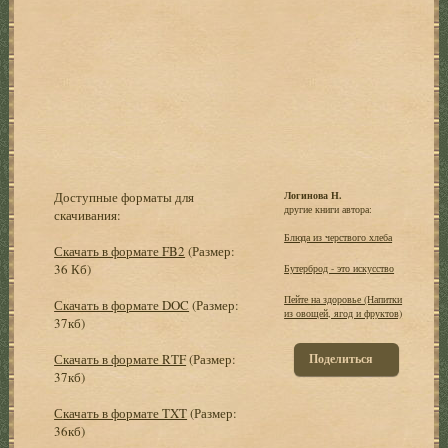
Доступные форматы для
Логинова Н.
другие книги автора:
скачивания:
Блюда из черствого хлеба
Скачать в формате FB2
(Размер:
36 Кб)
Бутерброд - это искусство
Пейте на здоровье (Напитки
Скачать в формате DOC
(Размер:
из овощей, ягод и фруктов)
37кб)
Скачать в формате RTF
(Размер:
Поделиться
37кб)
Скачать в формате TXT
(Размер:
36кб)