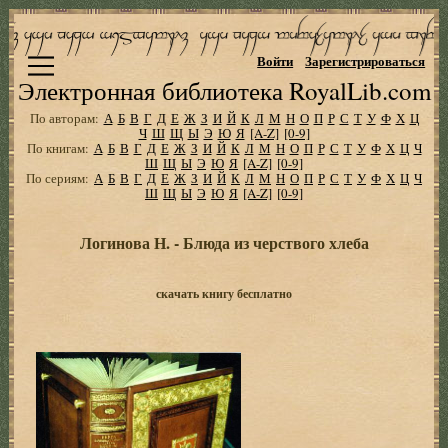
Войти
Зарегистрироваться
Электронная библиотека RoyalLib.com
По авторам:
А
Б
В
Г
Д
Е
Ж
З
И
Й
К
Л
М
Н
О
П
Р
С
Т
У
Ф
Х
Ц
Ч
Ш
Щ
Ы
Э
Ю
Я
[A-Z]
[0-9]
По книгам:
А
Б
В
Г
Д
Е
Ж
З
И
Й
К
Л
М
Н
О
П
Р
С
Т
У
Ф
Х
Ц
Ч
Ш
Щ
Ы
Э
Ю
Я
[A-Z]
[0-9]
По сериям:
А
Б
В
Г
Д
Е
Ж
З
И
Й
К
Л
М
Н
О
П
Р
С
Т
У
Ф
Х
Ц
Ч
Ш
Щ
Ы
Э
Ю
Я
[A-Z]
[0-9]
Логинова Н. - Блюда из черствого хлеба
скачать книгу бесплатно