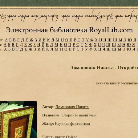
Электронная библиотека RoyalLib.com
м:
А
Б
В
Г
Д
Е
Ж
З
И
Й
К
Л
М
Н
О
П
Р
С
Т
У
Ф
Х
Ц
Ч
Ш
Щ
Ы
Э
Ю
Я
м:
А
Б
В
Г
Д
Е
Ж
З
И
Й
К
Л
М
Н
О
П
Р
С
Т
У
Ф
Х
Ц
Ч
Ш
Щ
Ы
Э
Ю
Я
м:
А
Б
В
Г
Д
Е
Ж
З
И
Й
К
Л
М
Н
О
П
Р
С
Т
У
Ф
Х
Ц
Ч
Ш
Щ
Ы
Э
Ю
Я
Ломанович Никита - Откройт
скачать книгу бесплатно
Автор:
Ломанович Никита
Название:
Откройте ваши уши
Жанр:
Научная фантастика
Читать книгу Online