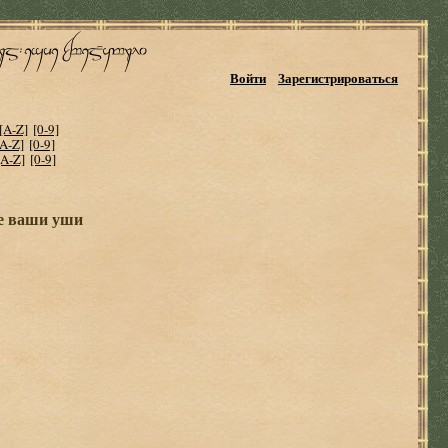
Войти
Зарегистрироваться
[A-Z]
[0-9]
[A-Z]
[0-9]
[A-Z]
[0-9]
е ваши уши