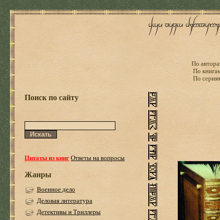
По автора
По книга
По серия
Поиск по сайту
Цитаты из книг
Ответы на вопросы
Жанры
Военное дело
Деловая литература
Детективы и Триллеры