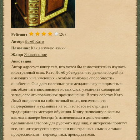
Рейтинг:
(26)
Автор:
Ломб Като
Название:
Как я изучаю языки
Жанр:
Языкознание
Аннотация:
Автор адресует книгу тем, кто хотел бы самостоятельно изучать
иностранный язык. Като Ломб убеждена, что деление людей на
имеющих и не имеющих «особые языковые способности»
ошибочно. Она дает полезные рекомендации изучающим язык:
как облегчить запоминание новых слов, увеличить словарный
запас, освоить правильное произношение. В этих советах Като
Ломб опирается на собственный опыт, неизменно это
подчеркивает и указывает на то, что вовсе не отрицает
традиционных методов обучения. Книгу написанную живым
языком в манере беседы (с изменениями и дополнениями
сделанными автором для русского издания), с интересом прочтут
все, кто интересуется изучением иностранных языков, а также
профессионалы – переводчики, преподаватели.