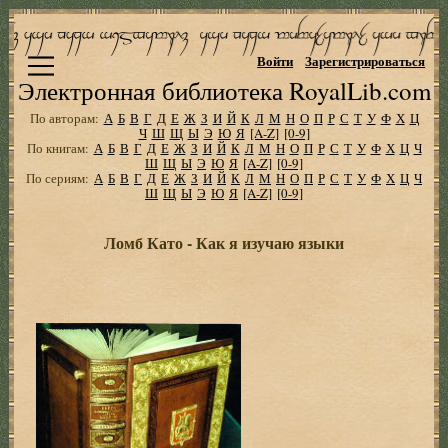
Войти
Зарегистрироваться
Электронная библиотека RoyalLib.com
По авторам:
А
Б
В
Г
Д
Е
Ж
З
И
Й
К
Л
М
Н
О
П
Р
С
Т
У
Ф
Х
Ц
Ч
Ш
Щ
Ы
Э
Ю
Я
[A-Z]
[0-9]
По книгам:
А
Б
В
Г
Д
Е
Ж
З
И
Й
К
Л
М
Н
О
П
Р
С
Т
У
Ф
Х
Ц
Ч
Ш
Щ
Ы
Э
Ю
Я
[A-Z]
[0-9]
По сериям:
А
Б
В
Г
Д
Е
Ж
З
И
Й
К
Л
М
Н
О
П
Р
С
Т
У
Ф
Х
Ц
Ч
Ш
Щ
Ы
Э
Ю
Я
[A-Z]
[0-9]
Ломб Като - Как я изучаю языки