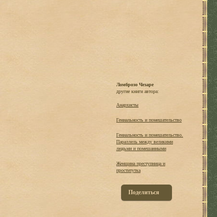
Ломброзо Чезаре
другие книги автора:
Анархисты
Гениальность и помешательство
Гениальность и помешательство.
Параллель между великими
людьми и помешанными
Женщина преступница и
проститутка
Поделиться