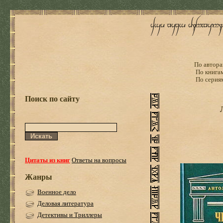
По автора
По книга
По серия
Поиск по сайту
Цитаты из книг
Ответы на вопросы
Жанры
Военное дело
Деловая литература
Детективы и Триллеры