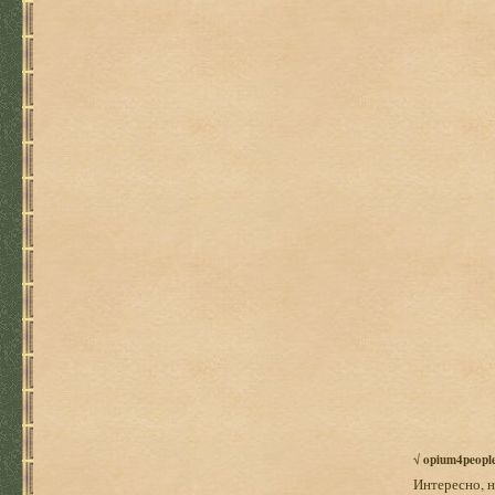
√
opium4peopl
Интересно, н