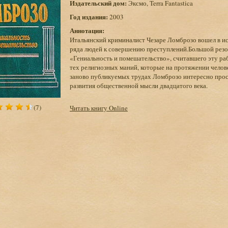
Издательский дом:
Эксмо, Terra Fantastica
Год издания:
2003
Аннотация:
Итальянский криминалист Чезаре Ломброзо вошел в и
ряда людей к совершению преступлений.Большой резон
«Гениальность и помешательство», считавшего эту ра
тех религиозных маний, которые на протяжении челов
заново публикуемых трудах Ломброзо интересно прос
развития общественной мысли двадцатого века.
(7)
Читать книгу Online