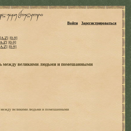
Войти
Зарегистрироваться
[A-Z]
[0-9]
[A-Z]
[0-9]
[A-Z]
[0-9]
ель между великими людьми и помешанными
ь между великими людьми и помешанными