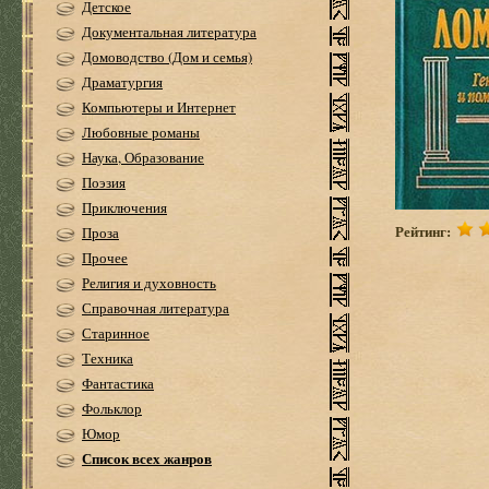
Детское
Документальная литература
Домоводство (Дом и семья)
Драматургия
Компьютеры и Интернет
Любовные романы
Наука, Образование
Поэзия
Приключения
Рейтинг:
Проза
Прочее
Религия и духовность
Справочная литература
Старинное
Техника
Фантастика
Фольклор
Юмор
Список всех жанров