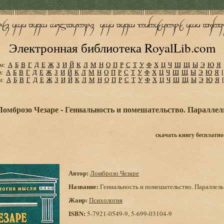
Электронная библиотека RoyalLib.com
м:
А
Б
В
Г
Д
Е
Ж
З
И
Й
К
Л
М
Н
О
П
Р
С
Т
У
Ф
Х
Ц
Ч
Ш
Щ
Ы
Э
Ю
Я
м:
А
Б
В
Г
Д
Е
Ж
З
И
Й
К
Л
М
Н
О
П
Р
С
Т
У
Ф
Х
Ц
Ч
Ш
Щ
Ы
Э
Ю
Я
м:
А
Б
В
Г
Д
Е
Ж
З
И
Й
К
Л
М
Н
О
П
Р
С
Т
У
Ф
Х
Ц
Ч
Ш
Щ
Ы
Э
Ю
Я
Ломброзо Чезаре - Гениальность и помешательство. Паралл
скачать книгу бесплатно
Автор:
Ломброзо Чезаре
Название:
Гениальность и помешательство. Параллел
Жанр:
Психология
ISBN:
5-7921-0549-9, 5-699-03104-9