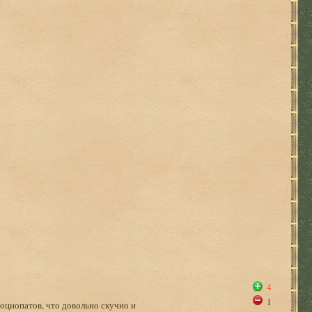
4
1
социопатов, что довольно скучно и