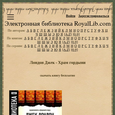
Войти
Зарегистрироваться
Электронная библиотека RoyalLib.com
По авторам:
А
Б
В
Г
Д
Е
Ж
З
И
Й
К
Л
М
Н
О
П
Р
С
Т
У
Ф
Х
Ц
Ч
Ш
Щ
Ы
Э
Ю
Я
[A-Z]
[0-9]
По книгам:
А
Б
В
Г
Д
Е
Ж
З
И
Й
К
Л
М
Н
О
П
Р
С
Т
У
Ф
Х
Ц
Ч
Ш
Щ
Ы
Э
Ю
Я
[A-Z]
[0-9]
По сериям:
А
Б
В
Г
Д
Е
Ж
З
И
Й
К
Л
М
Н
О
П
Р
С
Т
У
Ф
Х
Ц
Ч
Ш
Щ
Ы
Э
Ю
Я
[A-Z]
[0-9]
Лондон Джек - Храм гордыни
скачать книгу бесплатно