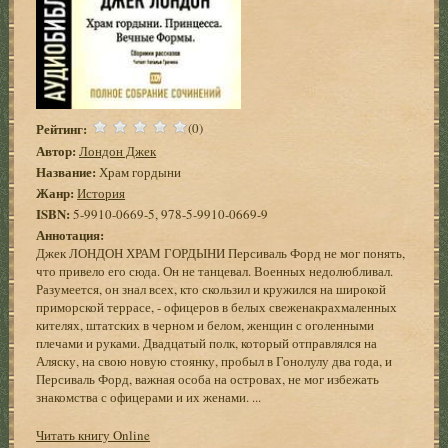
Рейтинг:
(0)
Автор:
Лондон Джек
Название:
Храм гордыни
Жанр:
История
ISBN:
5-9910-0669-5, 978-5-9910-0669-9
Аннотация:
Джек ЛОНДОН ХРАМ ГОРДЫНИ Персиваль Форд не мог понять,
что привело его сюда. Он не танцевал. Военных недолюбливал.
Разумеется, он знал всех, кто скользил и кружился на широкой
приморской террасе, - офицеров в белых свеженакрахмаленных
кителях, штатских в черном и белом, женщин с оголенными
плечами и руками. Двадцатый полк, который отправлялся на
Аляску, на свою новую стоянку, пробыл в Гонолулу два года, и
Персиваль Форд, важная особа на островах, не мог избежать
знакомства с офицерами и их женами. ...
Читать книгу Online