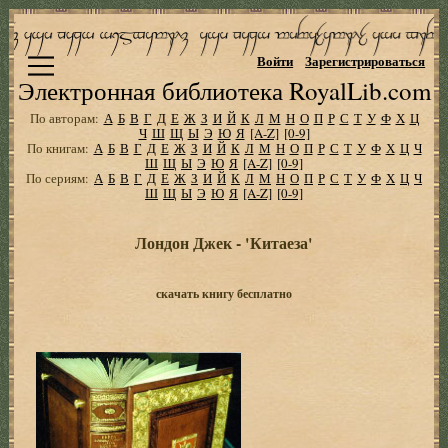
Войти
Зарегистрироваться
Электронная библиотека RoyalLib.com
По авторам:
А
Б
В
Г
Д
Е
Ж
З
И
Й
К
Л
М
Н
О
П
Р
С
Т
У
Ф
Х
Ц
Ч
Ш
Щ
Ы
Э
Ю
Я
[A-Z]
[0-9]
По книгам:
А
Б
В
Г
Д
Е
Ж
З
И
Й
К
Л
М
Н
О
П
Р
С
Т
У
Ф
Х
Ц
Ч
Ш
Щ
Ы
Э
Ю
Я
[A-Z]
[0-9]
По сериям:
А
Б
В
Г
Д
Е
Ж
З
И
Й
К
Л
М
Н
О
П
Р
С
Т
У
Ф
Х
Ц
Ч
Ш
Щ
Ы
Э
Ю
Я
[A-Z]
[0-9]
Лондон Джек - 'Китаеза'
скачать книгу бесплатно