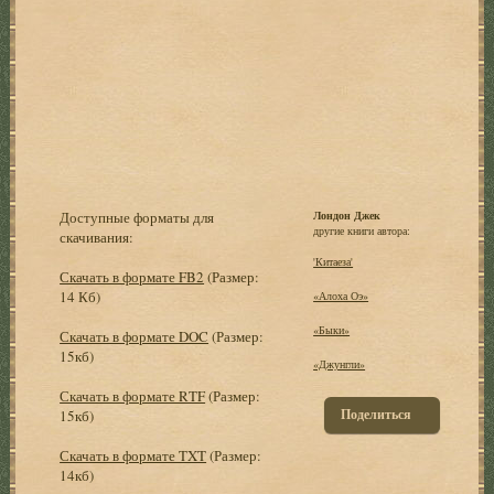
Доступные форматы для
Лондон Джек
другие книги автора:
скачивания:
'Китаеза'
Скачать в формате FB2
(Размер:
14 Кб)
«Алоха Оэ»
«Быки»
Скачать в формате DOC
(Размер:
15кб)
«Джунгли»
Скачать в формате RTF
(Размер:
Поделиться
15кб)
Скачать в формате TXT
(Размер:
14кб)