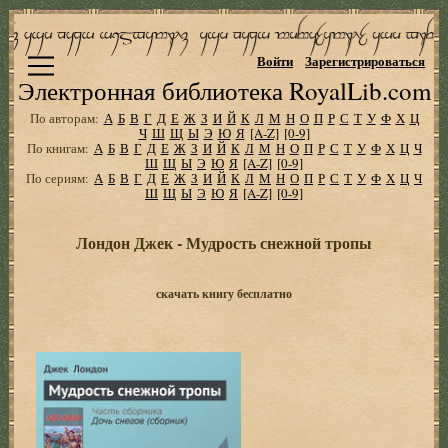
Войти
Зарегистрироваться
Электронная библиотека RoyalLib.com
По авторам:
А
Б
В
Г
Д
Е
Ж
З
И
Й
К
Л
М
Н
О
П
Р
С
Т
У
Ф
Х
Ц
Ч
Ш
Щ
Ы
Э
Ю
Я
[A-Z]
[0-9]
По книгам:
А
Б
В
Г
Д
Е
Ж
З
И
Й
К
Л
М
Н
О
П
Р
С
Т
У
Ф
Х
Ц
Ч
Ш
Щ
Ы
Э
Ю
Я
[A-Z]
[0-9]
По сериям:
А
Б
В
Г
Д
Е
Ж
З
И
Й
К
Л
М
Н
О
П
Р
С
Т
У
Ф
Х
Ц
Ч
Ш
Щ
Ы
Э
Ю
Я
[A-Z]
[0-9]
Лондон Джек - Мудрость снежной тропы
скачать книгу бесплатно