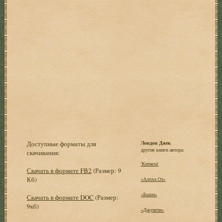
Доступные форматы для
Лондон Джек
другие книги автора:
скачивания:
'Китаеза'
Скачать в формате FB2
(Размер: 9
Кб)
«Алоха Оэ»
«Быки»
Скачать в формате DOC
(Размер:
9кб)
«Джунгли»