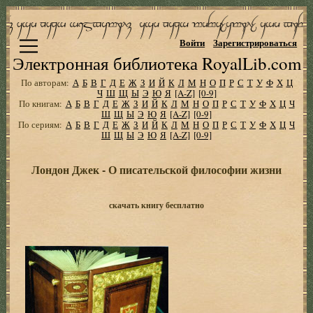
Войти
Зарегистрироваться
Электронная библиотека RoyalLib.com
По авторам:
А
Б
В
Г
Д
Е
Ж
З
И
Й
К
Л
М
Н
О
П
Р
С
Т
У
Ф
Х
Ц
Ч
Ш
Щ
Ы
Э
Ю
Я
[A-Z]
[0-9]
По книгам:
А
Б
В
Г
Д
Е
Ж
З
И
Й
К
Л
М
Н
О
П
Р
С
Т
У
Ф
Х
Ц
Ч
Ш
Щ
Ы
Э
Ю
Я
[A-Z]
[0-9]
По сериям:
А
Б
В
Г
Д
Е
Ж
З
И
Й
К
Л
М
Н
О
П
Р
С
Т
У
Ф
Х
Ц
Ч
Ш
Щ
Ы
Э
Ю
Я
[A-Z]
[0-9]
Лондон Джек - О писательской философии жизни
скачать книгу бесплатно