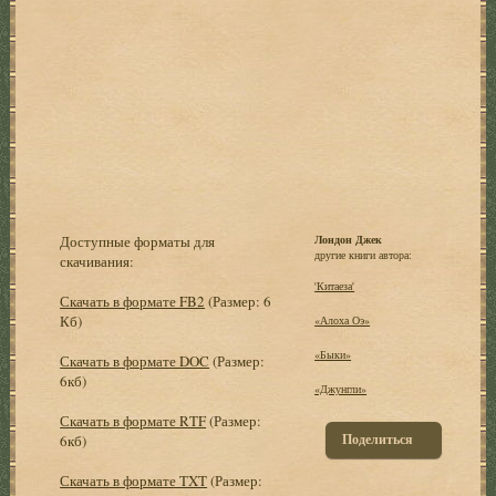
Доступные форматы для
Лондон Джек
другие книги автора:
скачивания:
'Китаеза'
Скачать в формате FB2
(Размер: 6
Кб)
«Алоха Оэ»
«Быки»
Скачать в формате DOC
(Размер:
6кб)
«Джунгли»
Скачать в формате RTF
(Размер:
Поделиться
6кб)
Скачать в формате TXT
(Размер: