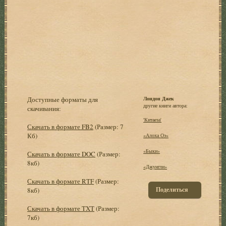
Доступные форматы для
Лондон Джек
другие книги автора:
скачивания:
'Китаеза'
Скачать в формате FB2
(Размер: 7
Кб)
«Алоха Оэ»
«Быки»
Скачать в формате DOC
(Размер:
8кб)
«Джунгли»
Скачать в формате RTF
(Размер:
Поделиться
8кб)
Скачать в формате TXT
(Размер:
7кб)