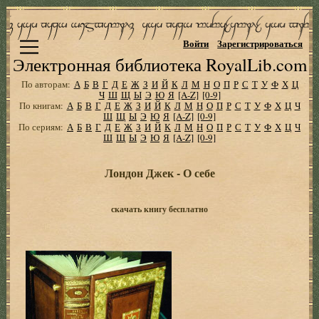
Войти
Зарегистрироваться
Электронная библиотека RoyalLib.com
По авторам:
А
Б
В
Г
Д
Е
Ж
З
И
Й
К
Л
М
Н
О
П
Р
С
Т
У
Ф
Х
Ц
Ч
Ш
Щ
Ы
Э
Ю
Я
[A-Z]
[0-9]
По книгам:
А
Б
В
Г
Д
Е
Ж
З
И
Й
К
Л
М
Н
О
П
Р
С
Т
У
Ф
Х
Ц
Ч
Ш
Щ
Ы
Э
Ю
Я
[A-Z]
[0-9]
По сериям:
А
Б
В
Г
Д
Е
Ж
З
И
Й
К
Л
М
Н
О
П
Р
С
Т
У
Ф
Х
Ц
Ч
Ш
Щ
Ы
Э
Ю
Я
[A-Z]
[0-9]
Лондон Джек - О себе
скачать книгу бесплатно