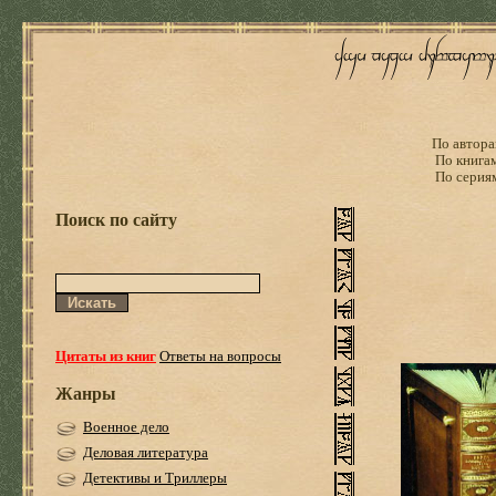
По автора
По книга
По серия
Поиск по сайту
Цитаты из книг
Ответы на вопросы
Жанры
Военное дело
Деловая литература
Детективы и Триллеры