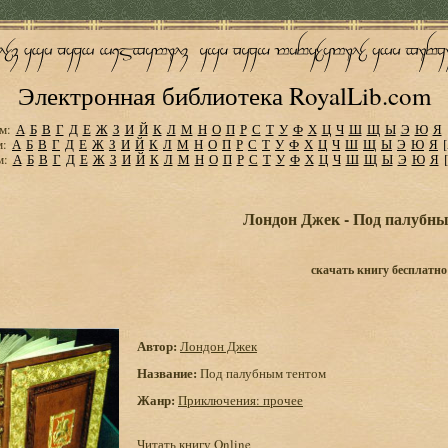
Электронная библиотека RoyalLib.com
м:
А
Б
В
Г
Д
Е
Ж
З
И
Й
К
Л
М
Н
О
П
Р
С
Т
У
Ф
Х
Ц
Ч
Ш
Щ
Ы
Э
Ю
Я
м:
А
Б
В
Г
Д
Е
Ж
З
И
Й
К
Л
М
Н
О
П
Р
С
Т
У
Ф
Х
Ц
Ч
Ш
Щ
Ы
Э
Ю
Я
м:
А
Б
В
Г
Д
Е
Ж
З
И
Й
К
Л
М
Н
О
П
Р
С
Т
У
Ф
Х
Ц
Ч
Ш
Щ
Ы
Э
Ю
Я
Лондон Джек - Под палубн
скачать книгу бесплатно
Автор:
Лондон Джек
Название:
Под палубным тентом
Жанр:
Приключения: прочее
Читать книгу Online