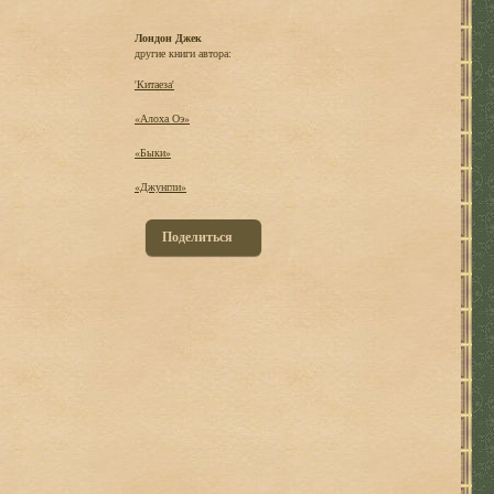
Лондон Джек
другие книги автора:
'Китаеза'
«Алоха Оэ»
«Быки»
«Джунгли»
Поделиться