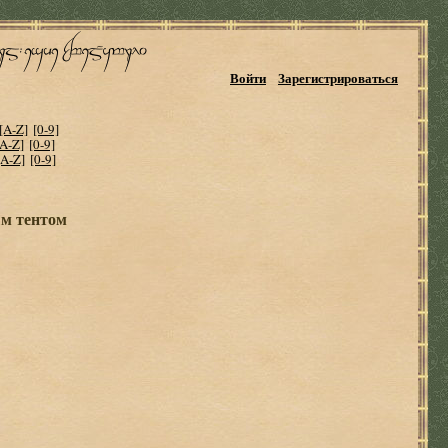
Войти
Зарегистрироваться
[A-Z]
[0-9]
[A-Z]
[0-9]
[A-Z]
[0-9]
ым тентом