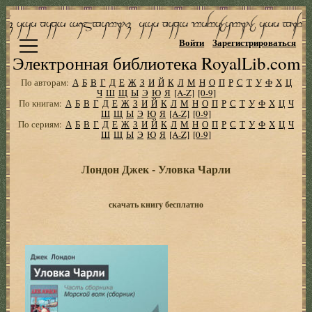
Войти
Зарегистрироваться
Электронная библиотека RoyalLib.com
По авторам:
А
Б
В
Г
Д
Е
Ж
З
И
Й
К
Л
М
Н
О
П
Р
С
Т
У
Ф
Х
Ц
Ч
Ш
Щ
Ы
Э
Ю
Я
[A-Z]
[0-9]
По книгам:
А
Б
В
Г
Д
Е
Ж
З
И
Й
К
Л
М
Н
О
П
Р
С
Т
У
Ф
Х
Ц
Ч
Ш
Щ
Ы
Э
Ю
Я
[A-Z]
[0-9]
По сериям:
А
Б
В
Г
Д
Е
Ж
З
И
Й
К
Л
М
Н
О
П
Р
С
Т
У
Ф
Х
Ц
Ч
Ш
Щ
Ы
Э
Ю
Я
[A-Z]
[0-9]
Лондон Джек - Уловка Чарли
скачать книгу бесплатно