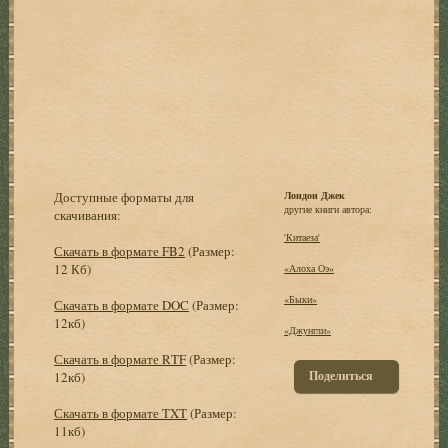
Доступные форматы для
Лондон Джек
другие книги автора:
скачивания:
'Китаеза'
Скачать в формате FB2
(Размер:
12 Кб)
«Алоха Оэ»
«Быки»
Скачать в формате DOC
(Размер:
12кб)
«Джунгли»
Скачать в формате RTF
(Размер:
Поделиться
12кб)
Скачать в формате TXT
(Размер:
11кб)