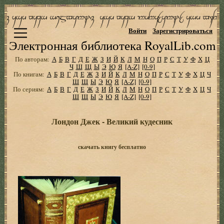
Войти
Зарегистрироваться
Электронная библиотека RoyalLib.com
По авторам:
А
Б
В
Г
Д
Е
Ж
З
И
Й
К
Л
М
Н
О
П
Р
С
Т
У
Ф
Х
Ц
Ч
Ш
Щ
Ы
Э
Ю
Я
[A-Z]
[0-9]
По книгам:
А
Б
В
Г
Д
Е
Ж
З
И
Й
К
Л
М
Н
О
П
Р
С
Т
У
Ф
Х
Ц
Ч
Ш
Щ
Ы
Э
Ю
Я
[A-Z]
[0-9]
По сериям:
А
Б
В
Г
Д
Е
Ж
З
И
Й
К
Л
М
Н
О
П
Р
С
Т
У
Ф
Х
Ц
Ч
Ш
Щ
Ы
Э
Ю
Я
[A-Z]
[0-9]
Лондон Джек - Великий кудесник
скачать книгу бесплатно