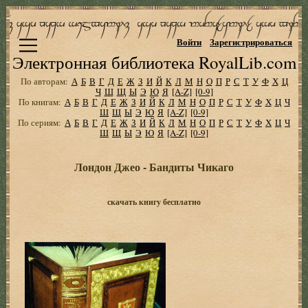
Войти
Зарегистрироваться
Электронная библиотека RoyalLib.com
По авторам:
А
Б
В
Г
Д
Е
Ж
З
И
Й
К
Л
М
Н
О
П
Р
С
Т
У
Ф
Х
Ц
Ч
Ш
Щ
Ы
Э
Ю
Я
[A-Z]
[0-9]
По книгам:
А
Б
В
Г
Д
Е
Ж
З
И
Й
К
Л
М
Н
О
П
Р
С
Т
У
Ф
Х
Ц
Ч
Ш
Щ
Ы
Э
Ю
Я
[A-Z]
[0-9]
По сериям:
А
Б
В
Г
Д
Е
Ж
З
И
Й
К
Л
М
Н
О
П
Р
С
Т
У
Ф
Х
Ц
Ч
Ш
Щ
Ы
Э
Ю
Я
[A-Z]
[0-9]
Лондон Джео - Бандиты Чикаго
скачать книгу бесплатно