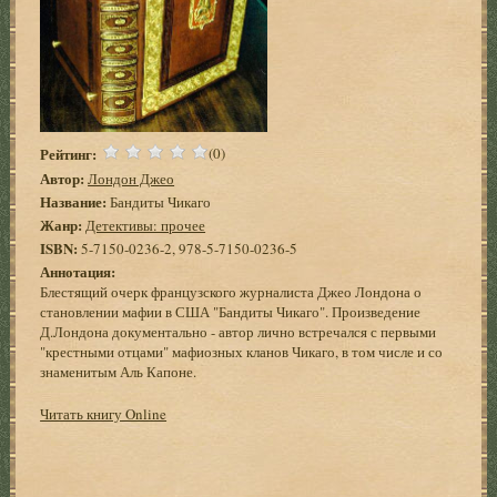
Рейтинг:
(0)
Автор:
Лондон Джео
Название:
Бандиты Чикаго
Жанр:
Детективы: прочее
ISBN:
5-7150-0236-2, 978-5-7150-0236-5
Аннотация:
Блестящий очерк французского журналиста Джео Лондона о
становлении мафии в США "Бандиты Чикаго". Произведение
Д.Лондона документально - автор лично встречался с первыми
"крестными отцами" мафиозных кланов Чикаго, в том числе и со
знаменитым Аль Капоне.
Читать книгу Online