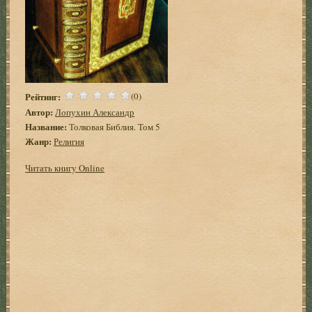
Рейтинг:
(0)
Автор:
Лопухин Александр
Название:
Толковая Библия. Том 5
Жанр:
Религия
Читать книгу Online