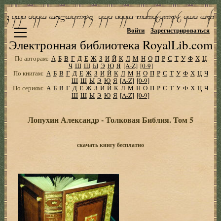
Войти
Зарегистрироваться
Электронная библиотека RoyalLib.com
По авторам:
А
Б
В
Г
Д
Е
Ж
З
И
Й
К
Л
М
Н
О
П
Р
С
Т
У
Ф
Х
Ц
Ч
Ш
Щ
Ы
Э
Ю
Я
[A-Z]
[0-9]
По книгам:
А
Б
В
Г
Д
Е
Ж
З
И
Й
К
Л
М
Н
О
П
Р
С
Т
У
Ф
Х
Ц
Ч
Ш
Щ
Ы
Э
Ю
Я
[A-Z]
[0-9]
По сериям:
А
Б
В
Г
Д
Е
Ж
З
И
Й
К
Л
М
Н
О
П
Р
С
Т
У
Ф
Х
Ц
Ч
Ш
Щ
Ы
Э
Ю
Я
[A-Z]
[0-9]
Лопухин Александр - Толковая Библия. Том 5
скачать книгу бесплатно