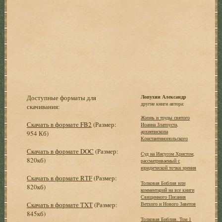
Доступные форматы для
Лопухин Александр
другие книги автора:
скачивания:
Жизнь и труды святого
Скачать в формате FB2
(Размер:
Иоанна Златоуста,
архиепископа
954 Кб)
Константинопольского
Скачать в формате DOC
(Размер:
Суд на Иисусом Христом,
820кб)
рассматриваемый с
юридической точки зрения
Скачать в формате RTF
(Размер:
Толковая Библия или
820кб)
комментарий на все книги
Священного Писания
Скачать в формате TXT
(Размер:
Ветхого и Нового Заветов
845кб)
Толковая Библия. Том 1