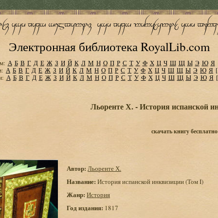
Электронная библиотека RoyalLib.com
м:
А
Б
В
Г
Д
Е
Ж
З
И
Й
К
Л
М
Н
О
П
Р
С
Т
У
Ф
Х
Ц
Ч
Ш
Щ
Ы
Э
Ю
Я
м:
А
Б
В
Г
Д
Е
Ж
З
И
Й
К
Л
М
Н
О
П
Р
С
Т
У
Ф
Х
Ц
Ч
Ш
Щ
Ы
Э
Ю
Я
м:
А
Б
В
Г
Д
Е
Ж
З
И
Й
К
Л
М
Н
О
П
Р
С
Т
У
Ф
Х
Ц
Ч
Ш
Щ
Ы
Э
Ю
Я
Льоренте Х. - История испанской и
скачать книгу бесплатно
Автор:
Льоренте Х.
Название:
История испанской инквизиции (Том I)
Жанр:
История
Год издания:
1817