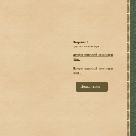
Льоренте Х.
другие книги автора:
История испанской инквизиции
(Том I)
История испанской инквизиции
(Том II)
Поделиться