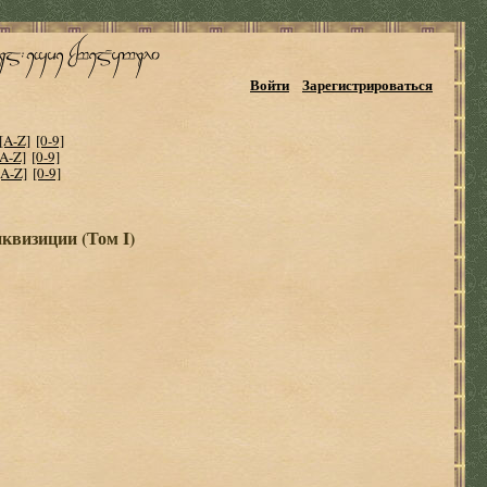
Войти
Зарегистрироваться
[A-Z]
[0-9]
[A-Z]
[0-9]
[A-Z]
[0-9]
нквизиции (Том I)