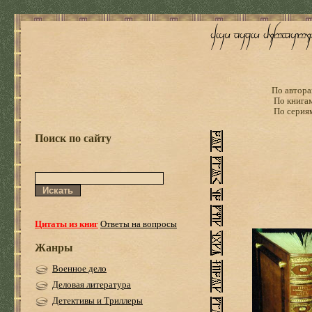
По автора
По книга
По серия
Поиск по сайту
Цитаты из книг
Ответы на вопросы
Жанры
Военное дело
Деловая литература
Детективы и Триллеры