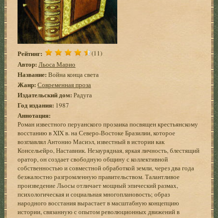
Рейтинг:
(11)
Автор:
Льоса Марио
Название:
Война конца света
Жанр:
Современная проза
Издательский дом:
Радуга
Год издания:
1987
Аннотация:
Роман известного перуанского прозаика посвящен крестьянскому
восстанию в XIX в. на Северо-Востоке Бразилии, которое
возглавлял Антонио Масиэл, известный в истории как
Консельейро, Наставник. Незаурядная, яркая личность, блестящий
оратор, он создает свободную общину с коллективной
собственностью и совместной обработкой земли, через два года
безжалостно разгромленную правительством. Талантливое
произведение Льосы отличает мощный эпический размах,
психологическая и социальная многоплановость; образ
народного восстания вырастает в масштабную концепцию
истории, связанную с опытом революционных движений в