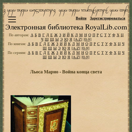
Войти
Зарегистрироваться
Электронная библиотека RoyalLib.com
По авторам:
А
Б
В
Г
Д
Е
Ж
З
И
Й
К
Л
М
Н
О
П
Р
С
Т
У
Ф
Х
Ц
Ч
Ш
Щ
Ы
Э
Ю
Я
[A-Z]
[0-9]
По книгам:
А
Б
В
Г
Д
Е
Ж
З
И
Й
К
Л
М
Н
О
П
Р
С
Т
У
Ф
Х
Ц
Ч
Ш
Щ
Ы
Э
Ю
Я
[A-Z]
[0-9]
По сериям:
А
Б
В
Г
Д
Е
Ж
З
И
Й
К
Л
М
Н
О
П
Р
С
Т
У
Ф
Х
Ц
Ч
Ш
Щ
Ы
Э
Ю
Я
[A-Z]
[0-9]
Льоса Марио - Война конца света