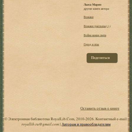
Льоса Марио
другие книги автора:
Вожаки
Вожаки (рассказы) (-)
Война конца света
Город и псы
Поделиться
Оставить отзыв о книге
© Электронная библиотека RoyalLib.Com, 2010-2026. Контактный e-mail:
royallib.ru@gmail.com
|
Авторам и правообладателям