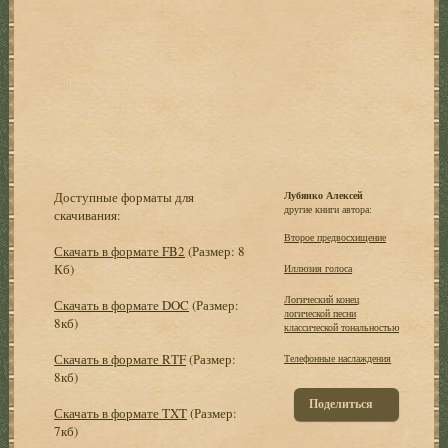
Доступные форматы для
Лубянко Алексей
другие книги автора:
скачивания:
Второе предвосхищение
Скачать в формате FB2
(Размер: 8
Кб)
Иллюзия голоса
Логический конец
Скачать в формате DOC
(Размер:
логической песни
8кб)
классической тональностью
Скачать в формате RTF
(Размер:
Телефонные наслаждения
8кб)
Поделиться
Скачать в формате TXT
(Размер:
7кб)