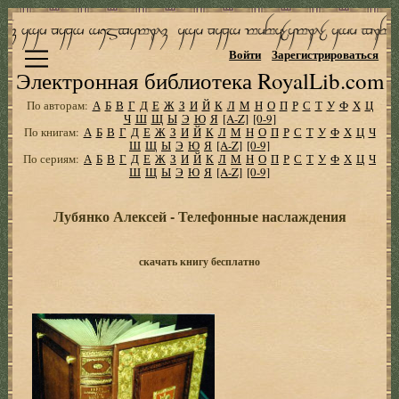
Войти
Зарегистрироваться
Электронная библиотека RoyalLib.com
По авторам:
А
Б
В
Г
Д
Е
Ж
З
И
Й
К
Л
М
Н
О
П
Р
С
Т
У
Ф
Х
Ц
Ч
Ш
Щ
Ы
Э
Ю
Я
[A-Z]
[0-9]
По книгам:
А
Б
В
Г
Д
Е
Ж
З
И
Й
К
Л
М
Н
О
П
Р
С
Т
У
Ф
Х
Ц
Ч
Ш
Щ
Ы
Э
Ю
Я
[A-Z]
[0-9]
По сериям:
А
Б
В
Г
Д
Е
Ж
З
И
Й
К
Л
М
Н
О
П
Р
С
Т
У
Ф
Х
Ц
Ч
Ш
Щ
Ы
Э
Ю
Я
[A-Z]
[0-9]
Лубянко Алексей - Телефонные наслаждения
скачать книгу бесплатно