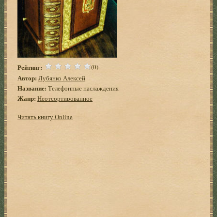
Рейтинг:
(0)
Автор:
Лубянко Алексей
Название:
Телефонные наслаждения
Жанр:
Неотсортированное
Читать книгу Online