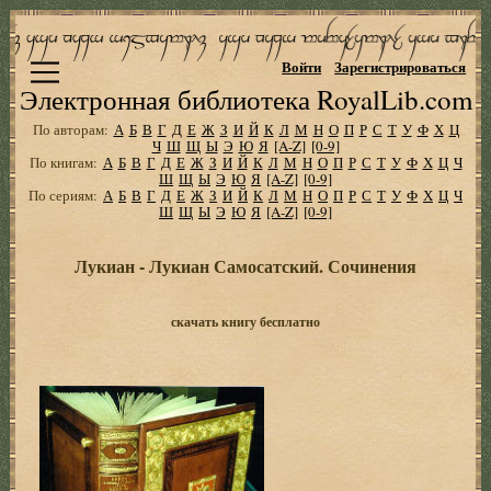
Войти
Зарегистрироваться
Электронная библиотека RoyalLib.com
По авторам:
А
Б
В
Г
Д
Е
Ж
З
И
Й
К
Л
М
Н
О
П
Р
С
Т
У
Ф
Х
Ц
Ч
Ш
Щ
Ы
Э
Ю
Я
[A-Z]
[0-9]
По книгам:
А
Б
В
Г
Д
Е
Ж
З
И
Й
К
Л
М
Н
О
П
Р
С
Т
У
Ф
Х
Ц
Ч
Ш
Щ
Ы
Э
Ю
Я
[A-Z]
[0-9]
По сериям:
А
Б
В
Г
Д
Е
Ж
З
И
Й
К
Л
М
Н
О
П
Р
С
Т
У
Ф
Х
Ц
Ч
Ш
Щ
Ы
Э
Ю
Я
[A-Z]
[0-9]
Лукиан - Лукиан Самосатский. Сочинения
скачать книгу бесплатно