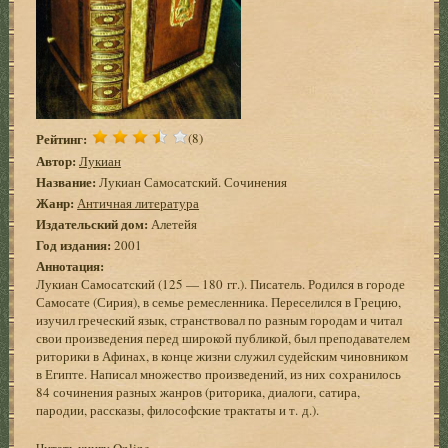
Рейтинг:
(8)
Автор:
Лукиан
Название:
Лукиан Самосатский. Сочинения
Жанр:
Античная литература
Издательский дом:
Алетейя
Год издания:
2001
Аннотация:
Лукиан Самосатский (125 — 180 гг.). Писатель. Родился в городе
Самосате (Сирия), в семье ремесленника. Переселился в Грецию,
изучил греческий язык, странствовал по разным городам и читал
свои произведения перед широкой публикой, был преподавателем
риторики в Афинах, в конце жизни служил судейским чиновником
в Египте. Написал множество произведений, из них сохранилось
84 сочинения разных жанров (риторика, диалоги, сатира,
пародии, рассказы, философские трактаты и т. д.).
Читать книгу Online