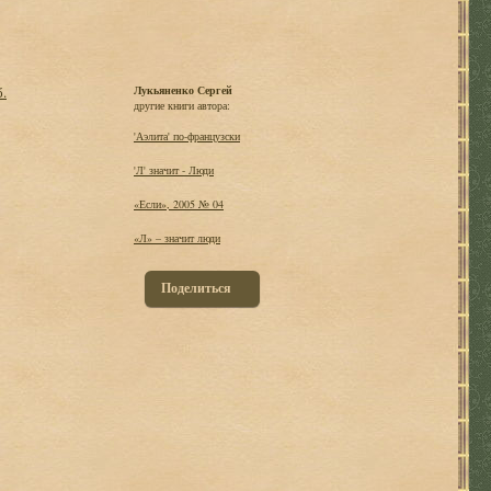
б.
Лукьяненко Сергей
другие книги автора:
'Аэлита' по-французски
'Л' значит - Люди
«Если», 2005 № 04
«Л» – значит люди
Поделиться