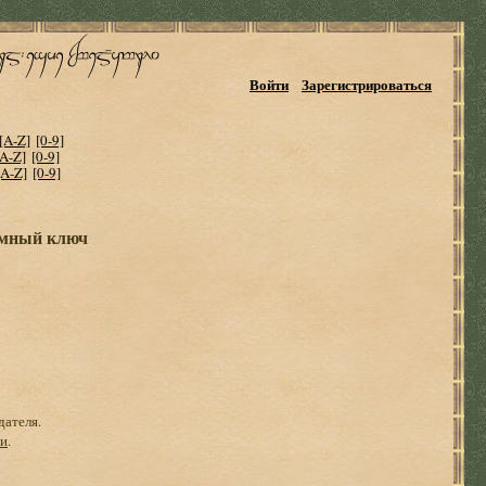
Войти
Зарегистрироваться
[A-Z]
[0-9]
[A-Z]
[0-9]
[A-Z]
[0-9]
умный ключ
дателя.
ги
.