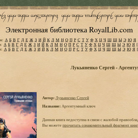
Электронная библиотека RoyalLib.com
м:
А
Б
В
Г
Д
Е
Ж
З
И
Й
К
Л
М
Н
О
П
Р
С
Т
У
Ф
Х
Ц
Ч
Ш
Щ
Ы
Э
Ю
Я
м:
А
Б
В
Г
Д
Е
Ж
З
И
Й
К
Л
М
Н
О
П
Р
С
Т
У
Ф
Х
Ц
Ч
Ш
Щ
Ы
Э
Ю
Я
м:
А
Б
В
Г
Д
Е
Ж
З
И
Й
К
Л
М
Н
О
П
Р
С
Т
У
Ф
Х
Ц
Ч
Ш
Щ
Ы
Э
Ю
Я
Лукьяненко Сергей - Аргент
Автор:
Лукьяненко Сергей
Название:
Аргентумный ключ
Данная книга недоступна в связи с жалобой правообла
Вы можете
прочитать ознакомительный фрагмент кни