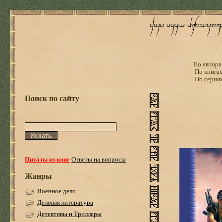
По автора
По книга
По серия
Поиск по сайту
Цитаты из книг
Ответы на вопросы
Жанры
Военное дело
Деловая литература
Детективы и Триллеры