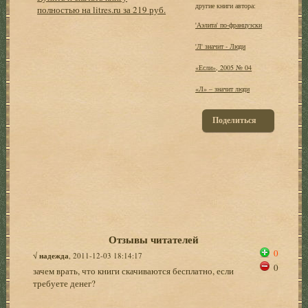
другие книги автора:
полностью на litres.ru за 219 руб.
'Аэлита' по-французски
'Л' значит - Люди
«Если», 2005 № 04
«Л» – значит люди
Поделиться
Отзывы читателей
0
√
надежда
, 2011-12-03 18:14:17
0
зачем врать, что книги скачиваются бесплатно, если
требуете денег?