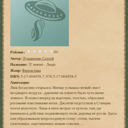
Рейтинг:
(0)
Автор:
Лукьяненко Сергей
Название:
'Л' значит - Люди
Жанр:
Фантастика
ISBN:
5-17-004958-7, 978-5-17-004958-5
Аннотация:
Люк бесшумно открылся. Ингвар услышал легкий свист
входящего воздуха - давление на планете было чуть выше
земного. И пошел вперед на коротких, толстых, обросших
роговыми пластинками ногах. Джунгли подступали к Станции
почти вплотную. Лишь в пяти метрах от купола, там, где
начиналось действие подавляющего поля, деревья не росли. Здесь
они образовывали непроходимую стену: сотни, тысячи
сплетенных, ощетиненных иглами стволов. ...