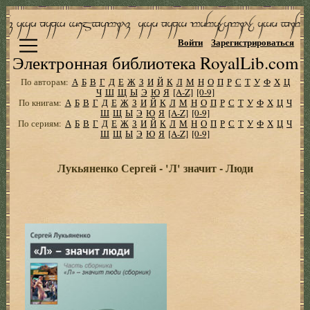
Войти
Зарегистрироваться
Электронная библиотека RoyalLib.com
По авторам:
А
Б
В
Г
Д
Е
Ж
З
И
Й
К
Л
М
Н
О
П
Р
С
Т
У
Ф
Х
Ц
Ч
Ш
Щ
Ы
Э
Ю
Я
[A-Z]
[0-9]
По книгам:
А
Б
В
Г
Д
Е
Ж
З
И
Й
К
Л
М
Н
О
П
Р
С
Т
У
Ф
Х
Ц
Ч
Ш
Щ
Ы
Э
Ю
Я
[A-Z]
[0-9]
По сериям:
А
Б
В
Г
Д
Е
Ж
З
И
Й
К
Л
М
Н
О
П
Р
С
Т
У
Ф
Х
Ц
Ч
Ш
Щ
Ы
Э
Ю
Я
[A-Z]
[0-9]
Лукьяненко Сергей - 'Л' значит - Люди