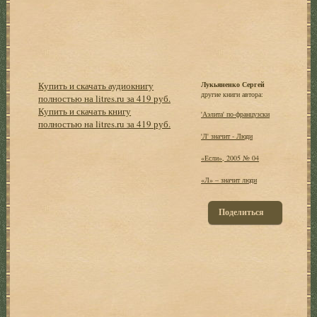
Купить и скачать аудиокнигу
Лукьяненко Сергей
другие книги автора:
полностью на litres.ru за 419 руб.
Купить и скачать книгу
'Аэлита' по-французски
полностью на litres.ru за 419 руб.
'Л' значит - Люди
«Если», 2005 № 04
«Л» – значит люди
Поделиться