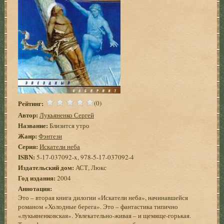
Рейтинг:
(0)
Автор:
Лукьяненко Сергей
Название:
Близится утро
Жанр:
Фэнтези
Серия:
Искатели неба
ISBN:
5-17-037092-x, 978-5-17-037092-4
Издательский дом:
АСТ, Люкс
Год издания:
2004
Аннотация:
Это – вторая книга дилогии «Искатели неба», начинавшейся
романом «Холодные берега». Это – фантастика типично
«лукьяненковская». Увлекательно-живая – и щемяще-горькая.