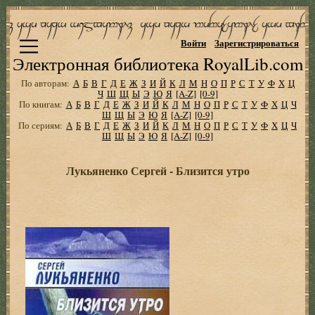
Войти
Зарегистрироваться
Электронная библиотека RoyalLib.com
По авторам:
А
Б
В
Г
Д
Е
Ж
З
И
Й
К
Л
М
Н
О
П
Р
С
Т
У
Ф
Х
Ц
Ч
Ш
Щ
Ы
Э
Ю
Я
[A-Z]
[0-9]
По книгам:
А
Б
В
Г
Д
Е
Ж
З
И
Й
К
Л
М
Н
О
П
Р
С
Т
У
Ф
Х
Ц
Ч
Ш
Щ
Ы
Э
Ю
Я
[A-Z]
[0-9]
По сериям:
А
Б
В
Г
Д
Е
Ж
З
И
Й
К
Л
М
Н
О
П
Р
С
Т
У
Ф
Х
Ц
Ч
Ш
Щ
Ы
Э
Ю
Я
[A-Z]
[0-9]
Лукьяненко Сергей - Близится утро