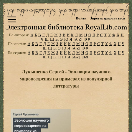
Войти
Зарегистрироваться
Электронная библиотека RoyalLib.com
По авторам:
А
Б
В
Г
Д
Е
Ж
З
И
Й
К
Л
М
Н
О
П
Р
С
Т
У
Ф
Х
Ц
Ч
Ш
Щ
Ы
Э
Ю
Я
[A-Z]
[0-9]
По книгам:
А
Б
В
Г
Д
Е
Ж
З
И
Й
К
Л
М
Н
О
П
Р
С
Т
У
Ф
Х
Ц
Ч
Ш
Щ
Ы
Э
Ю
Я
[A-Z]
[0-9]
По сериям:
А
Б
В
Г
Д
Е
Ж
З
И
Й
К
Л
М
Н
О
П
Р
С
Т
У
Ф
Х
Ц
Ч
Ш
Щ
Ы
Э
Ю
Я
[A-Z]
[0-9]
Лукьяненко Сергей - Эволюция научного
мировоззрения на примерах из популярной
литературы