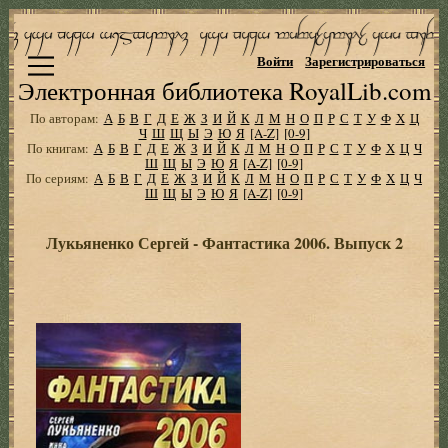
Войти
Зарегистрироваться
Электронная библиотека RoyalLib.com
По авторам:
А
Б
В
Г
Д
Е
Ж
З
И
Й
К
Л
М
Н
О
П
Р
С
Т
У
Ф
Х
Ц
Ч
Ш
Щ
Ы
Э
Ю
Я
[A-Z]
[0-9]
По книгам:
А
Б
В
Г
Д
Е
Ж
З
И
Й
К
Л
М
Н
О
П
Р
С
Т
У
Ф
Х
Ц
Ч
Ш
Щ
Ы
Э
Ю
Я
[A-Z]
[0-9]
По сериям:
А
Б
В
Г
Д
Е
Ж
З
И
Й
К
Л
М
Н
О
П
Р
С
Т
У
Ф
Х
Ц
Ч
Ш
Щ
Ы
Э
Ю
Я
[A-Z]
[0-9]
Лукьяненко Сергей - Фантастика 2006. Выпуск 2