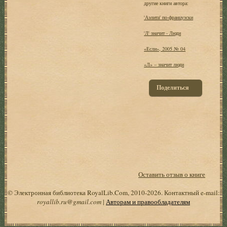
другие книги автора:
'Аэлита' по-французски
'Л' значит - Люди
«Если», 2005 № 04
«Л» – значит люди
Поделиться
Оставить отзыв о книге
© Электронная библиотека RoyalLib.Com, 2010-2026. Контактный e-mail:
royallib.ru@gmail.com
|
Авторам и правообладателям