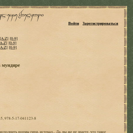
Войти
Зарегистрироваться
[A-Z]
[0-9]
[A-Z]
[0-9]
[A-Z]
[0-9]
в мундире
-5, 978-5-17-041123-8
исполнить нормы гири, истекал... Да, вы же не знаете, что такое