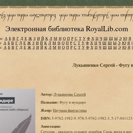
Электронная библиотека RoyalLib.com
м:
А
Б
В
Г
Д
Е
Ж
З
И
Й
К
Л
М
Н
О
П
Р
С
Т
У
Ф
Х
Ц
Ч
Ш
Щ
Ы
Э
Ю
Я
м:
А
Б
В
Г
Д
Е
Ж
З
И
Й
К
Л
М
Н
О
П
Р
С
Т
У
Ф
Х
Ц
Ч
Ш
Щ
Ы
Э
Ю
Я
м:
А
Б
В
Г
Д
Е
Ж
З
И
Й
К
Л
М
Н
О
П
Р
С
Т
У
Ф
Х
Ц
Ч
Ш
Щ
Ы
Э
Ю
Я
Лукьяненко Сергей - Фугу 
Автор:
Лукьяненко Сергей
Название:
Фугу в мундире
Жанр:
Научная фантастика
ISBN:
5-9762-1982-9, 978-5-9762-1982-3, 5-17-041123
Аннотация:
Сегодня - двадцать седьмое декабря. Срок, когда я мог 