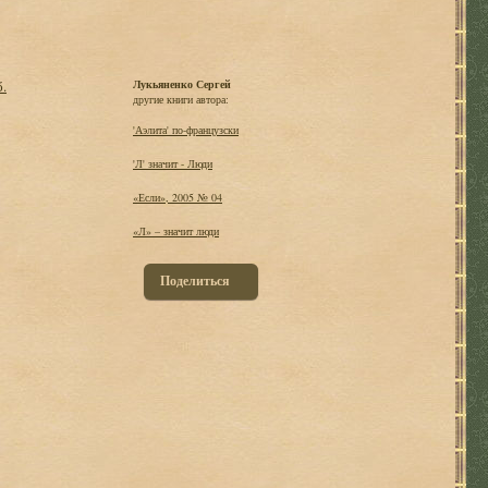
б.
Лукьяненко Сергей
другие книги автора:
'Аэлита' по-французски
'Л' значит - Люди
«Если», 2005 № 04
«Л» – значит люди
Поделиться