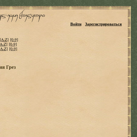
Войти
Зарегистрироваться
[A-Z]
[0-9]
[A-Z]
[0-9]
[A-Z]
[0-9]
ия Грез