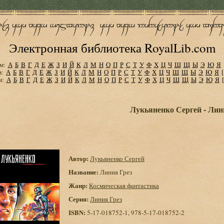
Электронная библиотека RoyalLib.com
м:
А
Б
В
Г
Д
Е
Ж
З
И
Й
К
Л
М
Н
О
П
Р
С
Т
У
Ф
Х
Ц
Ч
Ш
Щ
Ы
Э
Ю
Я
м:
А
Б
В
Г
Д
Е
Ж
З
И
Й
К
Л
М
Н
О
П
Р
С
Т
У
Ф
Х
Ц
Ч
Ш
Щ
Ы
Э
Ю
Я
м:
А
Б
В
Г
Д
Е
Ж
З
И
Й
К
Л
М
Н
О
П
Р
С
Т
У
Ф
Х
Ц
Ч
Ш
Щ
Ы
Э
Ю
Я
Лукьяненко Сергей - Лин
Автор:
Лукьяненко Сергей
Название:
Линия Грез
Жанр:
Космическая фантастика
Серия:
Линия Грез
ISBN:
5-17-018752-1, 978-5-17-018752-2