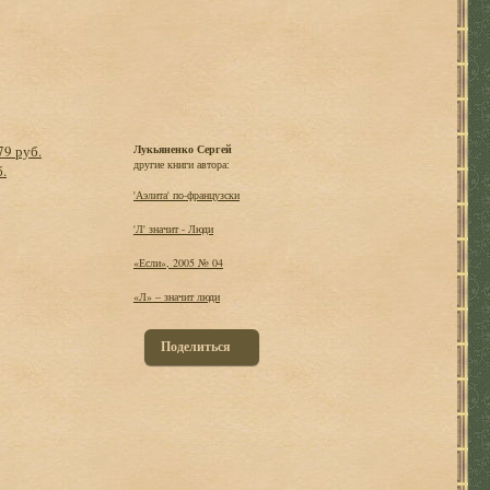
79 руб.
Лукьяненко Сергей
другие книги автора:
б.
'Аэлита' по-французски
'Л' значит - Люди
«Если», 2005 № 04
«Л» – значит люди
Поделиться