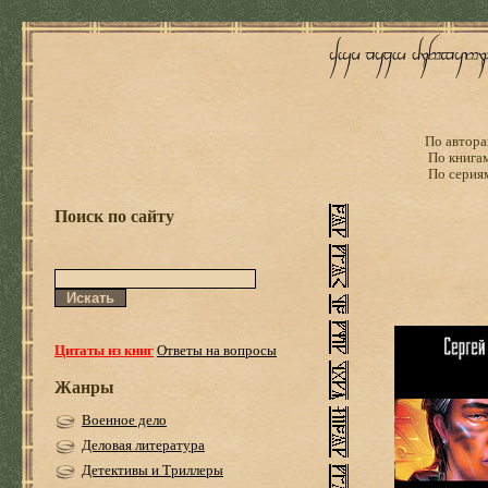
По автора
По книга
По серия
Поиск по сайту
Цитаты из книг
Ответы на вопросы
Жанры
Военное дело
Деловая литература
Детективы и Триллеры