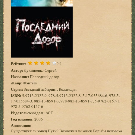
Рейтинг:
(4)
Автор:
Лукьяненко Сергей
Название:
Последний дозор
Жанр:
Фэнтези
Серия:
Звездный лабиринт. Коллекция
ISBN:
5-9713-2322-9, 978-5-9713-2322-8, 5-17-035684-6, 978-5-
17-035684-3, 985-13-8591-3, 978-985-13-8591-7, 5-9762-0157-1,
978-5-9762-0157-6
Издательский дом:
АСТ
Год издания:
2006
Аннотация:
Существует ли конец Пути? Возможен ли конец Борьбы человека