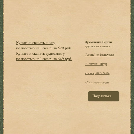
Купить и скачать книгу
Лукьяненко Сергей
другие книги автора:
полностью на litres.ru за 529 руб.
Купить и скачать аудиокнигу
'Аэлита' по-французски
полностью на litres.ru за 649 руб.
'Л' значит - Люди
«Если», 2005 № 04
«Л» – значит люди
Поделиться