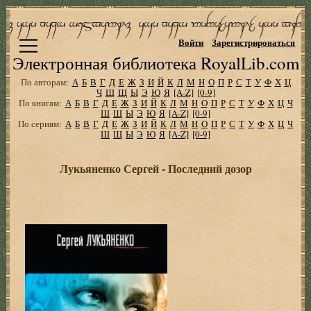
Войти
Зарегистрироваться
Электронная библиотека RoyalLib.com
По авторам:
А
Б
В
Г
Д
Е
Ж
З
И
Й
К
Л
М
Н
О
П
Р
С
Т
У
Ф
Х
Ц
Ч
Ш
Щ
Ы
Э
Ю
Я
[A-Z]
[0-9]
По книгам:
А
Б
В
Г
Д
Е
Ж
З
И
Й
К
Л
М
Н
О
П
Р
С
Т
У
Ф
Х
Ц
Ч
Ш
Щ
Ы
Э
Ю
Я
[A-Z]
[0-9]
По сериям:
А
Б
В
Г
Д
Е
Ж
З
И
Й
К
Л
М
Н
О
П
Р
С
Т
У
Ф
Х
Ц
Ч
Ш
Щ
Ы
Э
Ю
Я
[A-Z]
[0-9]
Лукьяненко Сергей - Последний дозор