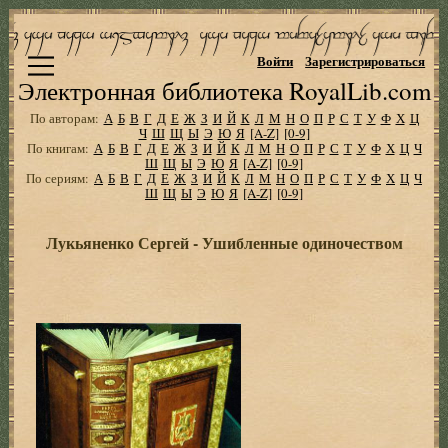
Войти
Зарегистрироваться
Электронная библиотека RoyalLib.com
По авторам:
А
Б
В
Г
Д
Е
Ж
З
И
Й
К
Л
М
Н
О
П
Р
С
Т
У
Ф
Х
Ц
Ч
Ш
Щ
Ы
Э
Ю
Я
[A-Z]
[0-9]
По книгам:
А
Б
В
Г
Д
Е
Ж
З
И
Й
К
Л
М
Н
О
П
Р
С
Т
У
Ф
Х
Ц
Ч
Ш
Щ
Ы
Э
Ю
Я
[A-Z]
[0-9]
По сериям:
А
Б
В
Г
Д
Е
Ж
З
И
Й
К
Л
М
Н
О
П
Р
С
Т
У
Ф
Х
Ц
Ч
Ш
Щ
Ы
Э
Ю
Я
[A-Z]
[0-9]
Лукьяненко Сергей - Ушибленные одиночеством