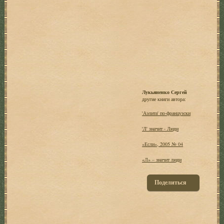
Лукьяненко Сергей
другие книги автора:
'Аэлита' по-французски
'Л' значит - Люди
«Если», 2005 № 04
«Л» – значит люди
Поделиться