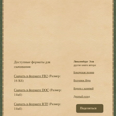
Доступные форматы для
Люксембург Эли
другие книги автора:
скачивания:
Боксерская поляна
Скачать в формате FB2
(Размер:
16 Кб)
Волчонок Итро
Ворота с калиткой
Скачать в формате DOC
(Размер:
14кб)
Десятый голод
Скачать в формате RTF
(Размер:
Поделиться
14кб)