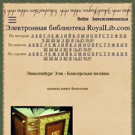
Войти
Зарегистрироваться
Электронная библиотека RoyalLib.com
По авторам:
А
Б
В
Г
Д
Е
Ж
З
И
Й
К
Л
М
Н
О
П
Р
С
Т
У
Ф
Х
Ц
Ч
Ш
Щ
Ы
Э
Ю
Я
[A-Z]
[0-9]
По книгам:
А
Б
В
Г
Д
Е
Ж
З
И
Й
К
Л
М
Н
О
П
Р
С
Т
У
Ф
Х
Ц
Ч
Ш
Щ
Ы
Э
Ю
Я
[A-Z]
[0-9]
По сериям:
А
Б
В
Г
Д
Е
Ж
З
И
Й
К
Л
М
Н
О
П
Р
С
Т
У
Ф
Х
Ц
Ч
Ш
Щ
Ы
Э
Ю
Я
[A-Z]
[0-9]
Люксембург Эли - Боксерская поляна
скачать книгу бесплатно