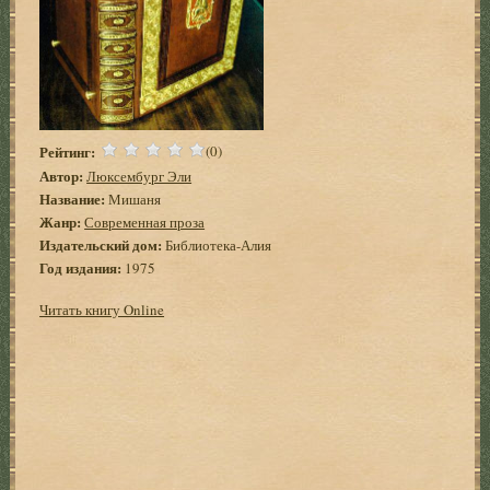
Рейтинг:
(0)
Автор:
Люксембург Эли
Название:
Мишаня
Жанр:
Современная проза
Издательский дом:
Библиотека-Алия
Год издания:
1975
Читать книгу Online