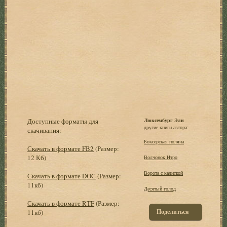
Доступные форматы для
Люксембург Эли
другие книги автора:
скачивания:
Боксерская поляна
Скачать в формате FB2
(Размер:
12 Кб)
Волчонок Итро
Ворота с калиткой
Скачать в формате DOC
(Размер:
11кб)
Десятый голод
Скачать в формате RTF
(Размер:
Поделиться
11кб)