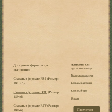
Доступные форматы для
Льювеллин Сэм
другие книги автора:
скачивания:
В смертельном круге
Скачать в формате FB2
(Размер:
181 Кб)
Кровавый апельсин
Кровавый удар
Скачать в формате DOC
(Размер:
189кб)
Прилив
Скачать в формате RTF
(Размер:
Поделиться
189кб)