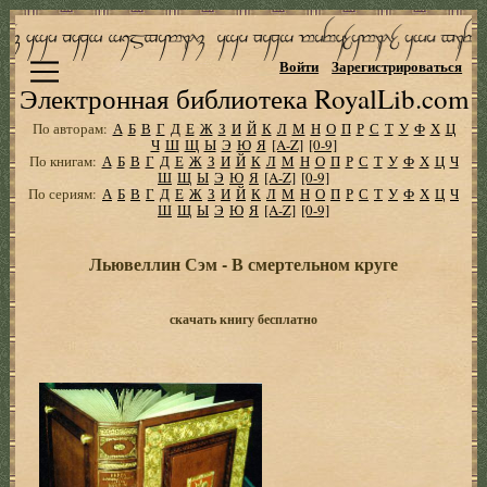
Войти
Зарегистрироваться
Электронная библиотека RoyalLib.com
По авторам:
А
Б
В
Г
Д
Е
Ж
З
И
Й
К
Л
М
Н
О
П
Р
С
Т
У
Ф
Х
Ц
Ч
Ш
Щ
Ы
Э
Ю
Я
[A-Z]
[0-9]
По книгам:
А
Б
В
Г
Д
Е
Ж
З
И
Й
К
Л
М
Н
О
П
Р
С
Т
У
Ф
Х
Ц
Ч
Ш
Щ
Ы
Э
Ю
Я
[A-Z]
[0-9]
По сериям:
А
Б
В
Г
Д
Е
Ж
З
И
Й
К
Л
М
Н
О
П
Р
С
Т
У
Ф
Х
Ц
Ч
Ш
Щ
Ы
Э
Ю
Я
[A-Z]
[0-9]
Льювеллин Сэм - В смертельном круге
скачать книгу бесплатно