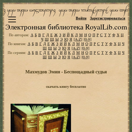
Войти
Зарегистрироваться
Электронная библиотека RoyalLib.com
По авторам:
А
Б
В
Г
Д
Е
Ж
З
И
Й
К
Л
М
Н
О
П
Р
С
Т
У
Ф
Х
Ц
Ч
Ш
Щ
Ы
Э
Ю
Я
[A-Z]
[0-9]
По книгам:
А
Б
В
Г
Д
Е
Ж
З
И
Й
К
Л
М
Н
О
П
Р
С
Т
У
Ф
Х
Ц
Ч
Ш
Щ
Ы
Э
Ю
Я
[A-Z]
[0-9]
По сериям:
А
Б
В
Г
Д
Е
Ж
З
И
Й
К
Л
М
Н
О
П
Р
С
Т
У
Ф
Х
Ц
Ч
Ш
Щ
Ы
Э
Ю
Я
[A-Z]
[0-9]
Махмудов Эмин - Беспощадный судья
скачать книгу бесплатно