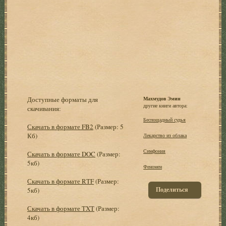
Доступные форматы для
Махмудов Эмин
другие книги автора:
скачивания:
Беспощадный судья
Скачать в формате FB2
(Размер: 5
Кб)
Лекарство из облака
Симфония
Скачать в формате DOC
(Размер:
5кб)
Феномен
Скачать в формате RTF
(Размер:
Поделиться
5кб)
Скачать в формате TXT
(Размер:
4кб)