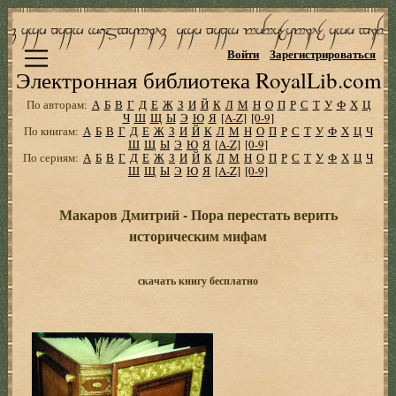
Войти
Зарегистрироваться
Электронная библиотека RoyalLib.com
По авторам:
А
Б
В
Г
Д
Е
Ж
З
И
Й
К
Л
М
Н
О
П
Р
С
Т
У
Ф
Х
Ц
Ч
Ш
Щ
Ы
Э
Ю
Я
[A-Z]
[0-9]
По книгам:
А
Б
В
Г
Д
Е
Ж
З
И
Й
К
Л
М
Н
О
П
Р
С
Т
У
Ф
Х
Ц
Ч
Ш
Щ
Ы
Э
Ю
Я
[A-Z]
[0-9]
По сериям:
А
Б
В
Г
Д
Е
Ж
З
И
Й
К
Л
М
Н
О
П
Р
С
Т
У
Ф
Х
Ц
Ч
Ш
Щ
Ы
Э
Ю
Я
[A-Z]
[0-9]
Макаров Дмитрий - Пора перестать верить
историческим мифам
скачать книгу бесплатно