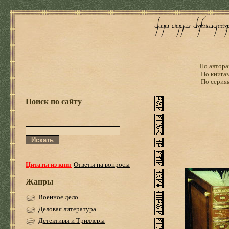
По автора
По книга
По серия
Поиск по сайту
Цитаты из книг
Ответы на вопросы
Жанры
Военное дело
Деловая литература
Детективы и Триллеры