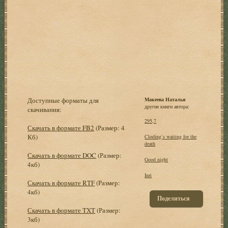
Доступные форматы для
Макеева Наталья
другие книги автора:
скачивания:
295,7
Скачать в формате FB2
(Размер: 4
Кб)
Cloding`s waiting for the
death
Скачать в формате DOC
(Размер:
Good night
4кб)
Inri
Скачать в формате RTF
(Размер:
4кб)
Поделиться
Скачать в формате TXT
(Размер:
3кб)