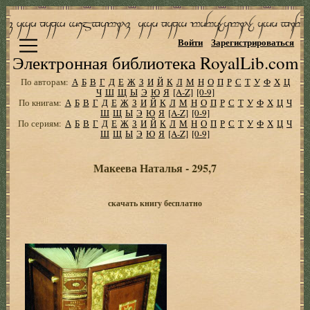
Войти
Зарегистрироваться
Электронная библиотека RoyalLib.com
По авторам:
А
Б
В
Г
Д
Е
Ж
З
И
Й
К
Л
М
Н
О
П
Р
С
Т
У
Ф
Х
Ц
Ч
Ш
Щ
Ы
Э
Ю
Я
[A-Z]
[0-9]
По книгам:
А
Б
В
Г
Д
Е
Ж
З
И
Й
К
Л
М
Н
О
П
Р
С
Т
У
Ф
Х
Ц
Ч
Ш
Щ
Ы
Э
Ю
Я
[A-Z]
[0-9]
По сериям:
А
Б
В
Г
Д
Е
Ж
З
И
Й
К
Л
М
Н
О
П
Р
С
Т
У
Ф
Х
Ц
Ч
Ш
Щ
Ы
Э
Ю
Я
[A-Z]
[0-9]
Макеева Наталья - 295,7
скачать книгу бесплатно