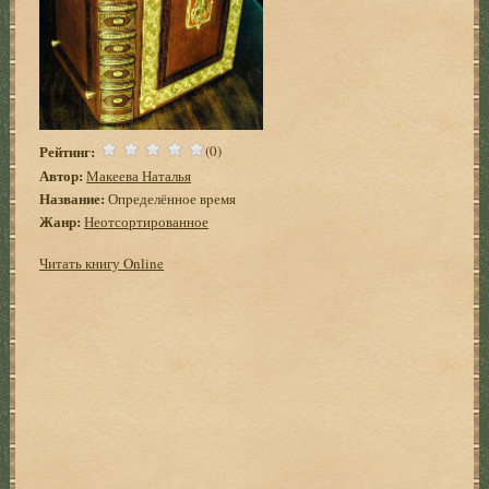
Рейтинг:
(0)
Автор:
Макеева Наталья
Название:
Опpеделённое вpемя
Жанр:
Неотсортированное
Читать книгу Online