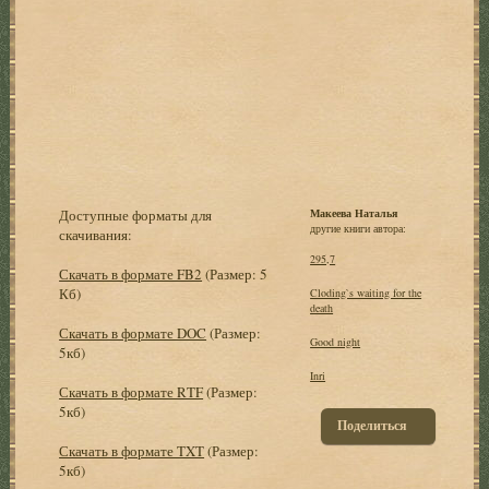
Доступные форматы для
Макеева Наталья
другие книги автора:
скачивания:
295,7
Скачать в формате FB2
(Размер: 5
Кб)
Cloding`s waiting for the
death
Скачать в формате DOC
(Размер:
Good night
5кб)
Inri
Скачать в формате RTF
(Размер:
5кб)
Поделиться
Скачать в формате TXT
(Размер:
5кб)