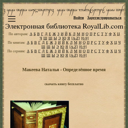
Войти
Зарегистрироваться
Электронная библиотека RoyalLib.com
По авторам:
А
Б
В
Г
Д
Е
Ж
З
И
Й
К
Л
М
Н
О
П
Р
С
Т
У
Ф
Х
Ц
Ч
Ш
Щ
Ы
Э
Ю
Я
[A-Z]
[0-9]
По книгам:
А
Б
В
Г
Д
Е
Ж
З
И
Й
К
Л
М
Н
О
П
Р
С
Т
У
Ф
Х
Ц
Ч
Ш
Щ
Ы
Э
Ю
Я
[A-Z]
[0-9]
По сериям:
А
Б
В
Г
Д
Е
Ж
З
И
Й
К
Л
М
Н
О
П
Р
С
Т
У
Ф
Х
Ц
Ч
Ш
Щ
Ы
Э
Ю
Я
[A-Z]
[0-9]
Макеева Наталья - Опpеделённое вpемя
скачать книгу бесплатно