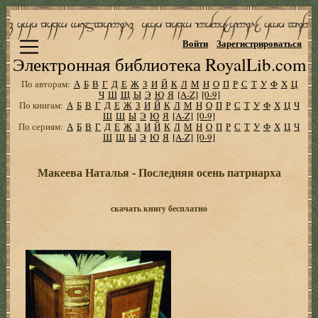
Войти
Зарегистрироваться
Электронная библиотека RoyalLib.com
По авторам:
А
Б
В
Г
Д
Е
Ж
З
И
Й
К
Л
М
Н
О
П
Р
С
Т
У
Ф
Х
Ц
Ч
Ш
Щ
Ы
Э
Ю
Я
[A-Z]
[0-9]
По книгам:
А
Б
В
Г
Д
Е
Ж
З
И
Й
К
Л
М
Н
О
П
Р
С
Т
У
Ф
Х
Ц
Ч
Ш
Щ
Ы
Э
Ю
Я
[A-Z]
[0-9]
По сериям:
А
Б
В
Г
Д
Е
Ж
З
И
Й
К
Л
М
Н
О
П
Р
С
Т
У
Ф
Х
Ц
Ч
Ш
Щ
Ы
Э
Ю
Я
[A-Z]
[0-9]
Макеева Наталья - Последняя осень патpиаpха
скачать книгу бесплатно