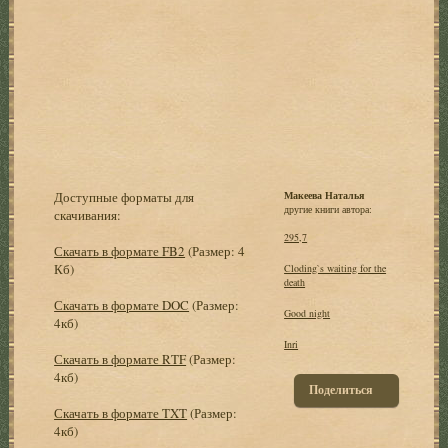
Доступные форматы для
Макеева Наталья
другие книги автора:
скачивания:
295,7
Скачать в формате FB2
(Размер: 4
Кб)
Cloding`s waiting for the
death
Скачать в формате DOC
(Размер:
Good night
4кб)
Inri
Скачать в формате RTF
(Размер:
4кб)
Поделиться
Скачать в формате TXT
(Размер:
4кб)