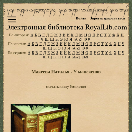
Войти
Зарегистрироваться
Электронная библиотека RoyalLib.com
По авторам:
А
Б
В
Г
Д
Е
Ж
З
И
Й
К
Л
М
Н
О
П
Р
С
Т
У
Ф
Х
Ц
Ч
Ш
Щ
Ы
Э
Ю
Я
[A-Z]
[0-9]
По книгам:
А
Б
В
Г
Д
Е
Ж
З
И
Й
К
Л
М
Н
О
П
Р
С
Т
У
Ф
Х
Ц
Ч
Ш
Щ
Ы
Э
Ю
Я
[A-Z]
[0-9]
По сериям:
А
Б
В
Г
Д
Е
Ж
З
И
Й
К
Л
М
Н
О
П
Р
С
Т
У
Ф
Х
Ц
Ч
Ш
Щ
Ы
Э
Ю
Я
[A-Z]
[0-9]
Макеева Наталья - У манекенов
скачать книгу бесплатно