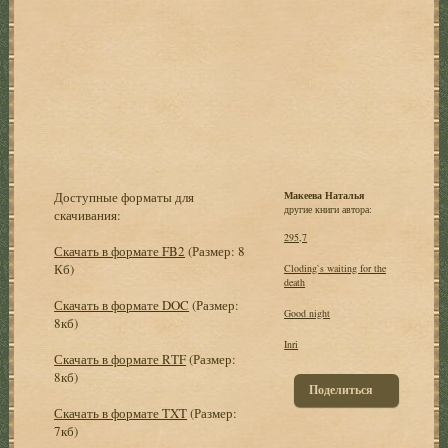
Доступные форматы для
Макеева Наталья
другие книги автора:
скачивания:
295,7
Скачать в формате FB2
(Размер: 8
Кб)
Cloding`s waiting for the
death
Скачать в формате DOC
(Размер:
Good night
8кб)
Inri
Скачать в формате RTF
(Размер:
8кб)
Поделиться
Скачать в формате TXT
(Размер:
7кб)