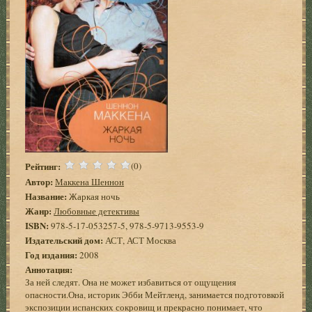
Рейтинг:
(0)
Автор:
Маккена Шеннон
Название:
Жаркая ночь
Жанр:
Любовные детективы
ISBN:
978-5-17-053257-5, 978-5-9713-9553-9
Издательский дом:
АСТ, АСТ Москва
Год издания:
2008
Аннотация:
За ней следят. Она не может избавиться от ощущения
опасности.Она, историк Эбби Мейтленд, занимается подготовкой
экспозиции испанских сокровищ и прекрасно понимает, что