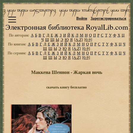
Войти
Зарегистрироваться
Электронная библиотека RoyalLib.com
По авторам:
А
Б
В
Г
Д
Е
Ж
З
И
Й
К
Л
М
Н
О
П
Р
С
Т
У
Ф
Х
Ц
Ч
Ш
Щ
Ы
Э
Ю
Я
[A-Z]
[0-9]
По книгам:
А
Б
В
Г
Д
Е
Ж
З
И
Й
К
Л
М
Н
О
П
Р
С
Т
У
Ф
Х
Ц
Ч
Ш
Щ
Ы
Э
Ю
Я
[A-Z]
[0-9]
По сериям:
А
Б
В
Г
Д
Е
Ж
З
И
Й
К
Л
М
Н
О
П
Р
С
Т
У
Ф
Х
Ц
Ч
Ш
Щ
Ы
Э
Ю
Я
[A-Z]
[0-9]
Маккена Шеннон - Жаркая ночь
скачать книгу бесплатно