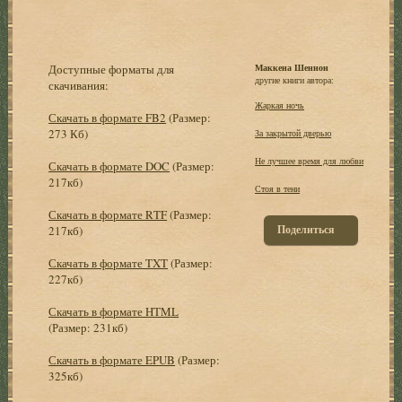
Доступные форматы для
Маккена Шеннон
другие книги автора:
скачивания:
Жаркая ночь
Скачать в формате FB2
(Размер:
273 Кб)
За закрытой дверью
Не лучшее время для любви
Скачать в формате DOC
(Размер:
217кб)
Стоя в тени
Скачать в формате RTF
(Размер:
Поделиться
217кб)
Скачать в формате TXT
(Размер:
227кб)
Скачать в формате HTML
(Размер: 231кб)
Скачать в формате EPUB
(Размер:
325кб)