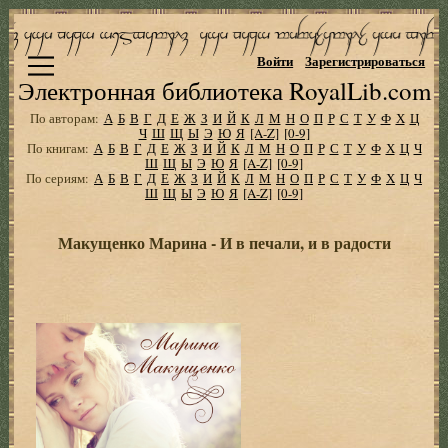
Войти
Зарегистрироваться
Электронная библиотека RoyalLib.com
По авторам:
А
Б
В
Г
Д
Е
Ж
З
И
Й
К
Л
М
Н
О
П
Р
С
Т
У
Ф
Х
Ц
Ч
Ш
Щ
Ы
Э
Ю
Я
[A-Z]
[0-9]
По книгам:
А
Б
В
Г
Д
Е
Ж
З
И
Й
К
Л
М
Н
О
П
Р
С
Т
У
Ф
Х
Ц
Ч
Ш
Щ
Ы
Э
Ю
Я
[A-Z]
[0-9]
По сериям:
А
Б
В
Г
Д
Е
Ж
З
И
Й
К
Л
М
Н
О
П
Р
С
Т
У
Ф
Х
Ц
Ч
Ш
Щ
Ы
Э
Ю
Я
[A-Z]
[0-9]
Макущенко Марина - И в печали, и в радости