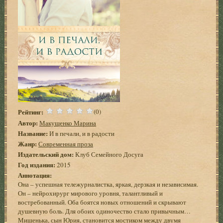
Рейтинг:
(0)
Автор:
Макущенко Марина
Название:
И в печали, и в радости
Жанр:
Современная проза
Издательский дом:
Клуб Семейного Досуга
Год издания:
2015
Аннотация:
Она – успешная тележурналистка, яркая, дерзкая и независимая.
Он – нейрохирург мирового уровня, талантливый и
востребованный. Оба боятся новых отношений и скрывают
душевную боль. Для обоих одиночество стало привычным…
Мишенька, сын Юрия, становится мостиком между двумя