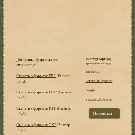
Доступные форматы для
Маламуд Бернард
другие книги автора:
скачивания:
The Natural
Скачать в формате FB2
(Размер:
17 Кб)
Беженец из Германии
Бенефис
Скачать в формате DOC
(Размер:
18кб)
Волшебный бочонок
Скачать в формате RTF
(Размер:
Поделиться
18кб)
Скачать в формате TXT
(Размер:
16кб)