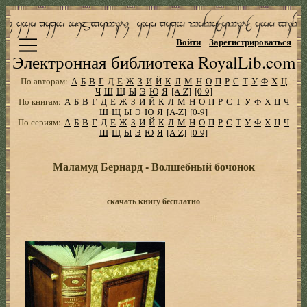
Войти
Зарегистрироваться
Электронная библиотека RoyalLib.com
По авторам:
А
Б
В
Г
Д
Е
Ж
З
И
Й
К
Л
М
Н
О
П
Р
С
Т
У
Ф
Х
Ц
Ч
Ш
Щ
Ы
Э
Ю
Я
[A-Z]
[0-9]
По книгам:
А
Б
В
Г
Д
Е
Ж
З
И
Й
К
Л
М
Н
О
П
Р
С
Т
У
Ф
Х
Ц
Ч
Ш
Щ
Ы
Э
Ю
Я
[A-Z]
[0-9]
По сериям:
А
Б
В
Г
Д
Е
Ж
З
И
Й
К
Л
М
Н
О
П
Р
С
Т
У
Ф
Х
Ц
Ч
Ш
Щ
Ы
Э
Ю
Я
[A-Z]
[0-9]
Маламуд Бернард - Волшебный бочонок
скачать книгу бесплатно