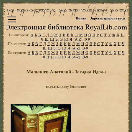
Войти
Зарегистрироваться
Электронная библиотека RoyalLib.com
По авторам:
А
Б
В
Г
Д
Е
Ж
З
И
Й
К
Л
М
Н
О
П
Р
С
Т
У
Ф
Х
Ц
Ч
Ш
Щ
Ы
Э
Ю
Я
[A-Z]
[0-9]
По книгам:
А
Б
В
Г
Д
Е
Ж
З
И
Й
К
Л
М
Н
О
П
Р
С
Т
У
Ф
Х
Ц
Ч
Ш
Щ
Ы
Э
Ю
Я
[A-Z]
[0-9]
По сериям:
А
Б
В
Г
Д
Е
Ж
З
И
Й
К
Л
М
Н
О
П
Р
С
Т
У
Ф
Х
Ц
Ч
Ш
Щ
Ы
Э
Ю
Я
[A-Z]
[0-9]
Малышев Анатолий - Загадка Идола
скачать книгу бесплатно