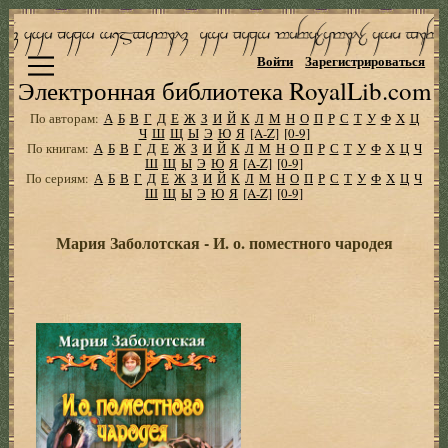
Войти
Зарегистрироваться
Электронная библиотека RoyalLib.com
По авторам:
А
Б
В
Г
Д
Е
Ж
З
И
Й
К
Л
М
Н
О
П
Р
С
Т
У
Ф
Х
Ц
Ч
Ш
Щ
Ы
Э
Ю
Я
[A-Z]
[0-9]
По книгам:
А
Б
В
Г
Д
Е
Ж
З
И
Й
К
Л
М
Н
О
П
Р
С
Т
У
Ф
Х
Ц
Ч
Ш
Щ
Ы
Э
Ю
Я
[A-Z]
[0-9]
По сериям:
А
Б
В
Г
Д
Е
Ж
З
И
Й
К
Л
М
Н
О
П
Р
С
Т
У
Ф
Х
Ц
Ч
Ш
Щ
Ы
Э
Ю
Я
[A-Z]
[0-9]
Мария Заболотская - И. о. поместного чародея