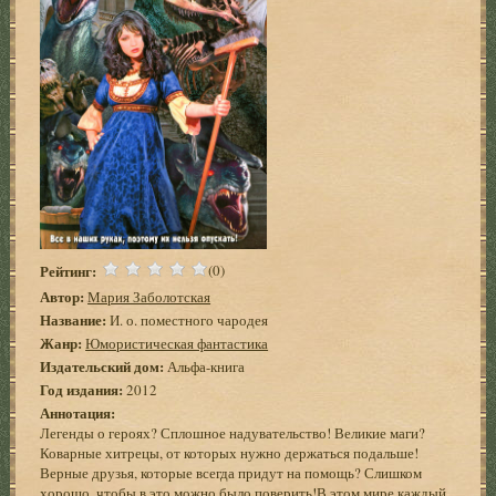
Рейтинг:
(0)
Автор:
Мария Заболотская
Название:
И. о. поместного чародея
Жанр:
Юмористическая фантастика
Издательский дом:
Альфа-книга
Год издания:
2012
Аннотация:
Легенды о героях? Сплошное надувательство! Великие маги?
Коварные хитрецы, от которых нужно держаться подальше!
Верные друзья, которые всегда придут на помощь? Слишком
хорошо, чтобы в это можно было поверить!В этом мире каждый