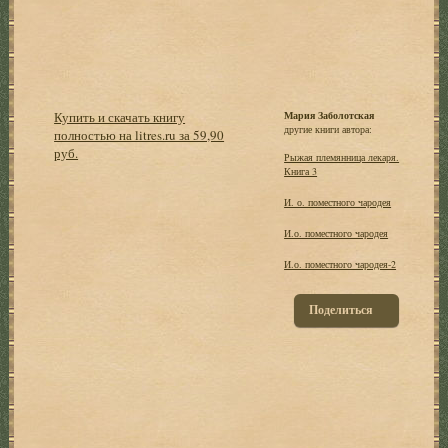
Купить и скачать книгу
Мария Заболотская
другие книги автора:
полностью на litres.ru за 59,90
руб.
Рыжая племянница лекаря.
Книга 3
И. о. поместного чародея
И.о. поместного чародея
И.о. поместного чародея-2
Поделиться