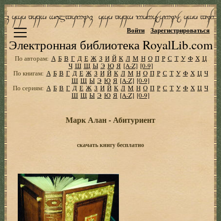
Войти
Зарегистрироваться
Электронная библиотека RoyalLib.com
По авторам:
А
Б
В
Г
Д
Е
Ж
З
И
Й
К
Л
М
Н
О
П
Р
С
Т
У
Ф
Х
Ц
Ч
Ш
Щ
Ы
Э
Ю
Я
[A-Z]
[0-9]
По книгам:
А
Б
В
Г
Д
Е
Ж
З
И
Й
К
Л
М
Н
О
П
Р
С
Т
У
Ф
Х
Ц
Ч
Ш
Щ
Ы
Э
Ю
Я
[A-Z]
[0-9]
По сериям:
А
Б
В
Г
Д
Е
Ж
З
И
Й
К
Л
М
Н
О
П
Р
С
Т
У
Ф
Х
Ц
Ч
Ш
Щ
Ы
Э
Ю
Я
[A-Z]
[0-9]
Марк Алан - Абитуриент
скачать книгу бесплатно